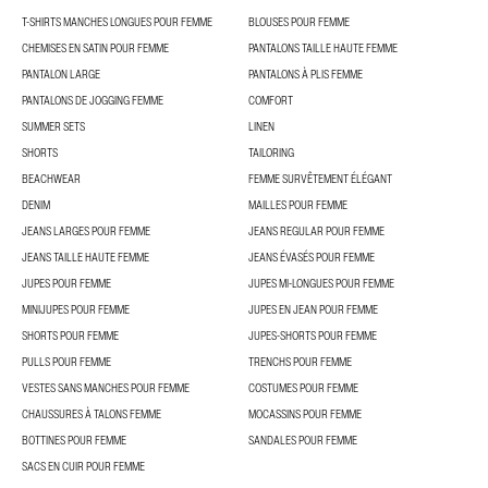
T-SHIRTS MANCHES LONGUES POUR FEMME
BLOUSES POUR FEMME
CHEMISES EN SATIN POUR FEMME
PANTALONS TAILLE HAUTE FEMME
PANTALON LARGE
PANTALONS À PLIS FEMME
PANTALONS DE JOGGING FEMME
COMFORT
SUMMER SETS
LINEN
SHORTS
TAILORING
BEACHWEAR
FEMME SURVÊTEMENT ÉLÉGANT
DENIM
MAILLES POUR FEMME
JEANS LARGES POUR FEMME
JEANS REGULAR POUR FEMME
JEANS TAILLE HAUTE FEMME
JEANS ÉVASÉS POUR FEMME
JUPES POUR FEMME
JUPES MI-LONGUES POUR FEMME
MINIJUPES POUR FEMME
JUPES EN JEAN POUR FEMME
SHORTS POUR FEMME
JUPES-SHORTS POUR FEMME
PULLS POUR FEMME
TRENCHS POUR FEMME
VESTES SANS MANCHES POUR FEMME
COSTUMES POUR FEMME
CHAUSSURES À TALONS FEMME
MOCASSINS POUR FEMME
BOTTINES POUR FEMME
SANDALES POUR FEMME
SACS EN CUIR POUR FEMME