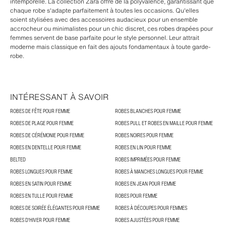
intemporelle. La collection Zara offre de la polyvalence, garantissant que
chaque robe s'adapte parfaitement à toutes les occasions. Qu'elles
soient stylisées avec des accessoires audacieux pour un ensemble
accrocheur ou minimalistes pour un chic discret, ces robes drapées pour
femmes servent de base parfaite pour le style personnel. Leur attrait
moderne mais classique en fait des ajouts fondamentaux à toute garde-
robe.
INTÉRESSANT À SAVOIR
ROBES DE FÊTE POUR FEMME
ROBES BLANCHES POUR FEMME
ROBES DE PLAGE POUR FEMME
ROBES PULL ET ROBES EN MAILLE POUR FEMME
ROBES DE CÉRÉMONIE POUR FEMME
ROBES NOIRES POUR FEMME
ROBES EN DENTELLE POUR FEMME
ROBES EN LIN POUR FEMME
BELTED
ROBES IMPRIMÉES POUR FEMME
ROBES LONGUES POUR FEMME
ROBES À MANCHES LONGUES POUR FEMME
ROBES EN SATIN POUR FEMME
ROBES EN JEAN POUR FEMME
ROBES EN TULLE POUR FEMME
ROBES POUR FEMME
ROBES DE SOIRÉE ÉLÉGANTES POUR FEMME
ROBES À DÉCOUPES POUR FEMMES
ROBES D'HIVER POUR FEMME
ROBES AJUSTÉES POUR FEMME