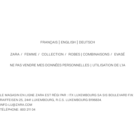
FRANÇAIS
ENGLISH
DEUTSCH
ZARA
/
FEMME
/
COLLECTION
/
ROBES | COMBINAISONS
/
EVASÉ
NE PAS VENDRE MES DONNÉES PERSONNELLES
UTILISATION DE L’IA
LE MAGASIN EN LIGNE ZARA EST RÉGI PAR : ITX LUXEMBOURG SA SIS BOULEVARD F.W.
RAIFFEISEN 25, 2441 LUXEMBOURG, R.C.S. LUXEMBOURG B196834.
INFO-LU@ZARA.COM
TÉLÉPHONE: 800 211 04