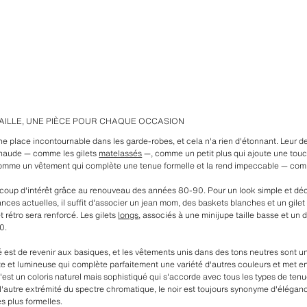
AILLE, UNE PIÈCE POUR CHAQUE OCCASION
e place incontournable dans les garde-robes, et cela n'a rien d'étonnant. Leur des
haude — comme les gilets
matelassés
—, comme un petit plus qui ajoute une touc
mme un vêtement qui complète une tenue formelle et la rend impeccable — comme
aucoup d'intérêt grâce au renouveau des années 80-90. Pour un look simple et d
nces actuelles, il suffit d'associer un jean mom, des baskets blanches et un gilet
t rétro sera renforcé. Les gilets
longs
, associés à une minijupe taille basse et un
0.
lé est de revenir aux basiques, et les vêtements unis dans des tons neutres sont u
e et lumineuse qui complète parfaitement une variété d'autres couleurs et met en 
c'est un coloris naturel mais sophistiqué qui s'accorde avec tous les types de ten
l'autre extrémité du spectre chromatique, le noir est toujours synonyme d'éléganc
s plus formelles.