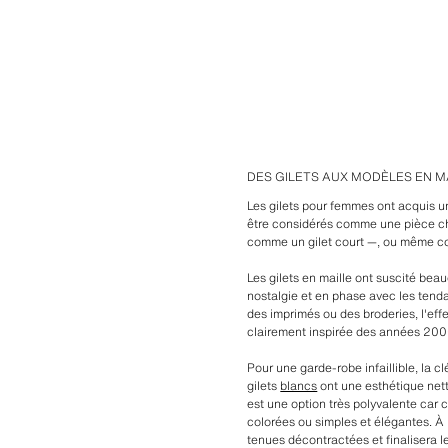
DES GILETS AUX MODÈLES EN M
Les gilets pour femmes ont acquis un
être considérés comme une pièce c
comme un gilet court —, ou même co
Les gilets en maille ont suscité be
nostalgie et en phase avec les tenda
des imprimés ou des broderies, l'effe
clairement inspirée des années 200
Pour une garde-robe infaillible, la c
gilets
blancs
ont une esthétique nett
est une option très polyvalente car 
colorées ou simples et élégantes. À 
tenues décontractées et finalisera le