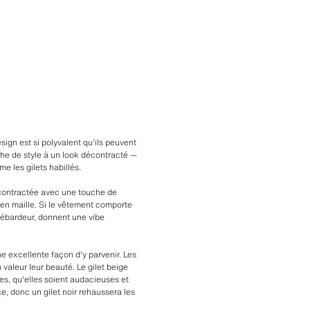
ign est si polyvalent qu'ils peuvent
he de style à un look décontracté —
 les gilets habillés.
écontractée avec une touche de
 en maille. Si le vêtement comporte
 débardeur, donnent une vibe
ne excellente façon d'y parvenir. Les
valeur leur beauté. Le gilet beige
ues, qu'elles soient audacieuses et
e, donc un gilet noir rehaussera les