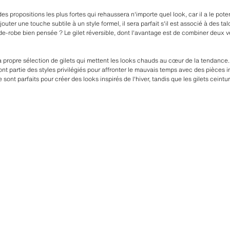
es propositions les plus fortes qui rehaussera n'importe quel look, car il a le pote
uter une touche subtile à un style formel, il sera parfait s'il est associé à des ta
de-robe bien pensée ? Le gilet réversible, dont l'avantage est de combiner deux 
 propre sélection de gilets qui mettent les looks chauds au cœur de la tendance. 
font partie des styles privilégiés pour affronter le mauvais temps avec des pièces i
e sont parfaits pour créer des looks inspirés de l'hiver, tandis que les gilets ceint