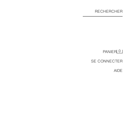
RECHERCHER
0
PANIER
SE CONNECTER
AIDE
TOP Z1975 FINITIONS ONDULÉES