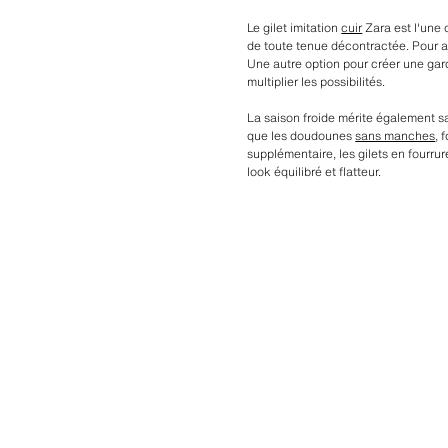
Le gilet imitation
cuir
Zara est l'une d
de toute tenue décontractée. Pour ajo
Une autre option pour créer une gar
multiplier les possibilités.
La saison froide mérite également sa
que les doudounes
sans manches
, 
supplémentaire, les gilets en fourrur
look équilibré et flatteur.