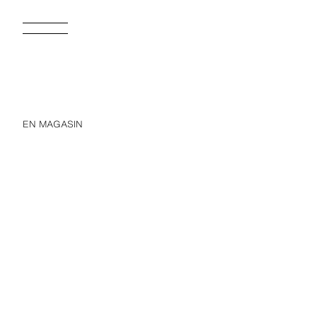
EN MAGASIN
NEW
NE
GILET À BOUTONS REVÊTUS
22,95 EUR
22