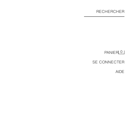
RECHERCHER
0
PANIER
SE CONNECTER
AIDE
ROBE MI-LONGUE DRAPÉE BIMATIÈRE