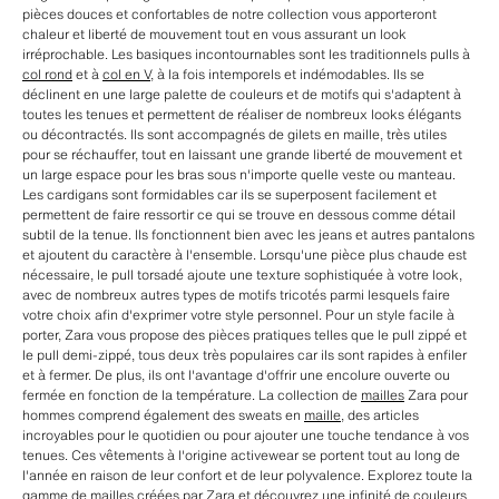
pièces douces et confortables de notre collection vous apporteront
chaleur et liberté de mouvement tout en vous assurant un look
irréprochable. Les basiques incontournables sont les traditionnels pulls à
col rond
et à
col en V
, à la fois intemporels et indémodables. Ils se
déclinent en une large palette de couleurs et de motifs qui s'adaptent à
toutes les tenues et permettent de réaliser de nombreux looks élégants
ou décontractés. Ils sont accompagnés de gilets en maille, très utiles
pour se réchauffer, tout en laissant une grande liberté de mouvement et
un large espace pour les bras sous n'importe quelle veste ou manteau.
Les cardigans sont formidables car ils se superposent facilement et
permettent de faire ressortir ce qui se trouve en dessous comme détail
subtil de la tenue. Ils fonctionnent bien avec les jeans et autres pantalons
et ajoutent du caractère à l'ensemble. Lorsqu'une pièce plus chaude est
nécessaire, le pull torsadé ajoute une texture sophistiquée à votre look,
avec de nombreux autres types de motifs tricotés parmi lesquels faire
votre choix afin d'exprimer votre style personnel. Pour un style facile à
porter, Zara vous propose des pièces pratiques telles que le pull zippé et
le pull demi-zippé, tous deux très populaires car ils sont rapides à enfiler
et à fermer. De plus, ils ont l'avantage d'offrir une encolure ouverte ou
fermée en fonction de la température. La collection de
mailles
Zara pour
hommes comprend également des sweats en
maille
, des articles
incroyables pour le quotidien ou pour ajouter une touche tendance à vos
tenues. Ces vêtements à l'origine activewear se portent tout au long de
l'année en raison de leur confort et de leur polyvalence. Explorez toute la
gamme de mailles créées par Zara et découvrez une infinité de couleurs,