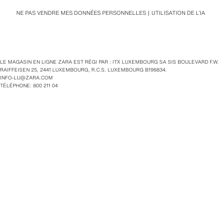
NE PAS VENDRE MES DONNÉES PERSONNELLES
UTILISATION DE L’IA
LE MAGASIN EN LIGNE ZARA EST RÉGI PAR : ITX LUXEMBOURG SA SIS BOULEVARD F.W.
RAIFFEISEN 25, 2441 LUXEMBOURG, R.C.S. LUXEMBOURG B196834.
INFO-LU@ZARA.COM
TÉLÉPHONE: 800 211 04