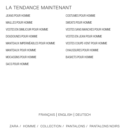
LA TENDANCE MAINTENANT
JEANS POUR HOMME
COSTUMES POUR HOMME
MAILLES POUR HOMME
SWEATS POUR HOMME
VESTES EN SIMILICUIR POUR HOMME
VESTES SANS MANCHES POUR HOMME
DOUDOUNES POUR HOMME
VESTES EN JEAN POUR HOMME
MANTEAUX IMPERMÉABLES POUR HOMME
VESTES COUPE-VENT POUR HOMME
MANTEAUX POUR HOMME
CHAUSSURES POUR HOMME
MOCASSINS POUR HOMME
BASKETS POUR HOMME
SACS POUR HOMME
FRANÇAIS
ENGLISH
DEUTSCH
ZARA
/
HOMME
/
COLLECTION
/
PANTALONS
/
PANTALONS NOIRS