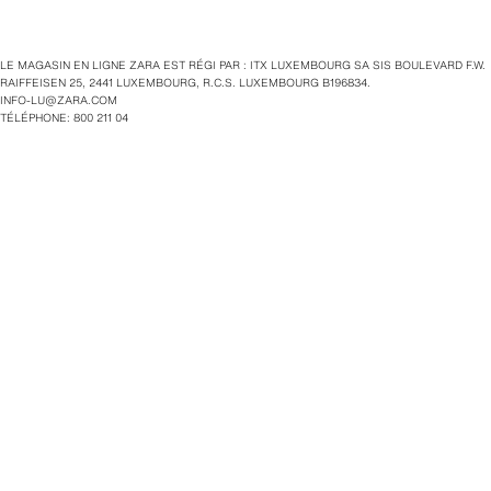
LE MAGASIN EN LIGNE ZARA EST RÉGI PAR : ITX LUXEMBOURG SA SIS BOULEVARD F.W.
RAIFFEISEN 25, 2441 LUXEMBOURG, R.C.S. LUXEMBOURG B196834.
INFO-LU@ZARA.COM
TÉLÉPHONE: 800 211 04