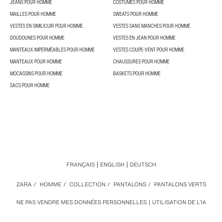
JEANS POUR HOMME
COSTUMES POUR HOMME
MAILLES POUR HOMME
SWEATS POUR HOMME
VESTES EN SIMILICUIR POUR HOMME
VESTES SANS MANCHES POUR HOMME
DOUDOUNES POUR HOMME
VESTES EN JEAN POUR HOMME
MANTEAUX IMPERMÉABLES POUR HOMME
VESTES COUPE-VENT POUR HOMME
MANTEAUX POUR HOMME
CHAUSSURES POUR HOMME
MOCASSINS POUR HOMME
BASKETS POUR HOMME
SACS POUR HOMME
FRANÇAIS
ENGLISH
DEUTSCH
ZARA
/
HOMME
/
COLLECTION
/
PANTALONS
/
PANTALONS VERTS
NE PAS VENDRE MES DONNÉES PERSONNELLES
UTILISATION DE L’IA