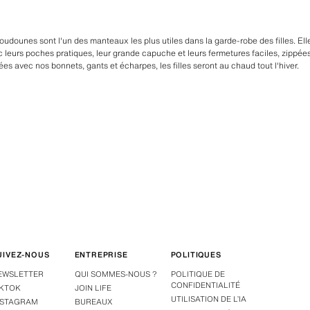
dounes sont l'un des manteaux les plus utiles dans la garde-robe des filles. Ell
c leurs poches pratiques, leur grande capuche et leurs fermetures faciles, zippées
ées avec nos bonnets, gants et écharpes, les filles seront au chaud tout l'hiver.
UIVEZ-NOUS
ENTREPRISE
POLITIQUES
EWSLETTER
QUI SOMMES-NOUS ?
POLITIQUE DE
CONFIDENTIALITÉ
IKTOK
JOIN LIFE
UTILISATION DE L’IA
NSTAGRAM
BUREAUX