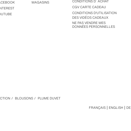
CONDITIONS D´ACHAT
ACEBOOK
MAGASINS
CGV CARTE CADEAU
INTEREST
CONDITIONS D'UTILISATION
OUTUBE
DES VIDÉOS CADEAUX
NE PAS VENDRE MES
DONNÉES PERSONNELLES
CTION
/
BLOUSONS
/
PLUME DUVET
FRANÇAIS
ENGLISH
DE