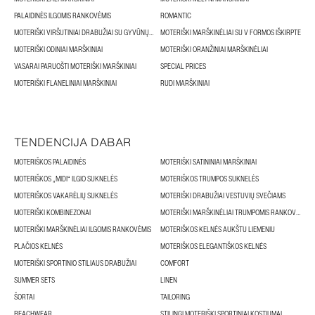
PALAIDINĖS ILGOMIS RANKOVĖMIS
ROMANTIC
MOTERIŠKI VIRŠUTINIAI DRABUŽIAI SU GYVŪNŲ RAŠTAIS
MOTERIŠKI MARŠKINĖLIAI SU V FORMOS IŠKIRPTE
MOTERIŠKI ODINIAI MARŠKINIAI
MOTERIŠKI ORANŽINIAI MARŠKINĖLIAI
VASARAI PARUOŠTI MOTERIŠKI MARŠKINIAI
SPECIAL PRICES
MOTERIŠKI FLANELINIAI MARŠKINIAI
RUDI MARŠKINIAI
TENDENCIJA DABAR
MOTERIŠKOS PALAIDINĖS
MOTERIŠKI SATININIAI MARŠKINIAI
MOTERIŠKOS „MIDI“ ILGIO SUKNELĖS
MOTERIŠKOS TRUMPOS SUKNELĖS
MOTERIŠKOS VAKARĖLIŲ SUKNELĖS
MOTERIŠKI DRABUŽIAI VESTUVIŲ SVEČIAMS
MOTERIŠKI KOMBINEZONAI
MOTERIŠKI MARŠKINĖLIAI TRUMPOMIS RANKOVĖMIS
MOTERIŠKI MARŠKINĖLIAI ILGOMIS RANKOVĖMIS
MOTERIŠKOS KELNĖS AUKŠTU LIEMENIU
PLAČIOS KELNĖS
MOTERIŠKOS ELEGANTIŠKOS KELNĖS
MOTERIŠKI SPORTINIO STILIAUS DRABUŽIAI
COMFORT
SUMMER SETS
LINEN
ŠORTAI
TAILORING
BEACHWEAR
STILINGI MOTERIŠKI SPORTINIAI KOSTIUMAI