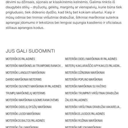
dėvimi su džinsais, sijonais ar klasikinėmis kelnėmis. Galima rinktis iš
daugybės stilių – dryžuotų, gėlėtų, margintų ar vienspalvių, kurie būna tiek
prigludusio, tiek didesnio dydžio, kad tiktų bet kokiam siluetui. Kaip ir
mūsų odiniai bei lininiai viršutiniai drabužiai, šilkiniai marškiniai suteikia
aprangai įdomumo ir tekstūros bei lengvai sujungia kasdienio ir oficialaus
stiliaus aprangos kodus.
JUS GALI SUDOMINTI
MOTERIŠKOS PALAIDINĖS
MOTERIŠKI DIDELI MARŠKINIAI IR PALAIDINĖS
MOTERIŠKI MARŠKINĖLIAI TRUMPOMIS RANKOVĖMIS
MOTERŲ KAKLARAIŠČIO APYKAKLĖS PALAIDINĖS IR PALAIDINĖS SU KASPINAIS
MOTERIŠKI LANGUOTI MARŠKINIAI
MOTERIŠKI DŽINSINIAI MARŠKINIAI
DARBO MARŠKINIAI MOTERIMS
MOTERIŠKI POPLINO MARŠKINIAI
MOTERIŠKI SIUVINĖTI MARŠKINIAI IR PALAIDINĖS
MOTERIŠKI MARŠKINIAI SU RAŠTAIS
TRUMPŲ MARŠKINĖLIŲ MOTERIMS
MOTERIŠKI TRUMPINTI VIRŠUTINIAI DRABUŽIAI
MOTERIŠKI MARŠKINIAI ILGOMIS RANKOVĖMIS
ŽALIOS PALAIDINĖS
MOTERIŠKI DIDELIŲ DYDŽIŲ MARŠKINIAI
MOTERIŠKI VIRŠUTINIAI DRABUŽIAI VAKARĖLIAMS IR VAKARUI
MOTERIŠKI JUODI MARŠKINIAI
MOTERIŠKOS JUODOS PALAIDINĖS
MOTERIŠKOS BALTOS PALAIDINĖS
MOTERIŠKI ROŽINIAI MARŠKINIAI
MOTERIŠKI ŽALI MARŠKINIAI
MOTERIŠKI MĖLYNI MARŠKINIAI