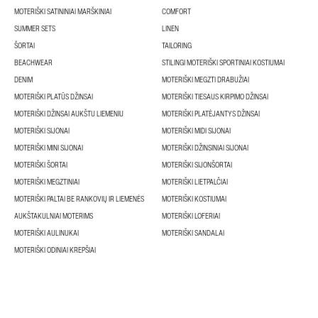
MOTERIŠKI SATININIAI MARŠKINIAI
COMFORT
SUMMER SETS
LINEN
ŠORTAI
TAILORING
BEACHWEAR
STILINGI MOTERIŠKI SPORTINIAI KOSTIUMAI
DENIM
MOTERIŠKI MEGZTI DRABUŽIAI
MOTERIŠKI PLATŪS DŽINSAI
MOTERIŠKI TIESAUS KIRPIMO DŽINSAI
MOTERIŠKI DŽINSAI AUKŠTU LIEMENIU
MOTERIŠKI PLATĖJANTYS DŽINSAI
MOTERIŠKI SIJONAI
MOTERIŠKI MIDI SIJONAI
MOTERIŠKI MINI SIJONAI
MOTERIŠKI DŽINSINIAI SIJONAI
MOTERIŠKI ŠORTAI
MOTERIŠKI SIJONŠORTAI
MOTERIŠKI MEGZTINIAI
MOTERIŠKI LIETPALČIAI
MOTERIŠKI PALTAI BE RANKOVIŲ IR LIEMENĖS
MOTERIŠKI KOSTIUMAI
AUKŠTAKULNIAI MOTERIMS
MOTERIŠKI LOFERIAI
MOTERIŠKI AULINUKAI
MOTERIŠKI SANDALAI
MOTERIŠKI ODINIAI KREPŠIAI