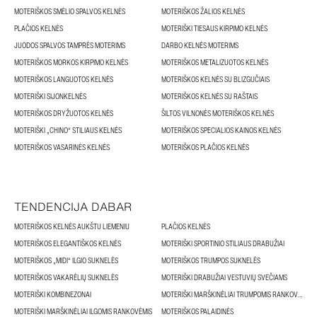
MOTERIŠKOS SMĖLIO SPALVOS KELNĖS
MOTERIŠKOS ŽALIOS KELNĖS
PLAČIOS KELNĖS
MOTERIŠKI TIESAUS KIRPIMO KELNĖS
JUODOS SPALVOS TAMPRĖS MOTERIMS
DARBO KELNĖS MOTERIMS
MOTERIŠKOS MORKOS KIRPIMO KELNĖS
MOTERIŠKOS METALIZUOTOS KELNĖS
MOTERIŠKOS LANGUOTOS KELNĖS
MOTERIŠKOS KELNĖS SU BLIZGUČIAIS
MOTERIŠKI SIJONKELNĖS
MOTERIŠKOS KELNĖS SU RAŠTAIS
MOTERIŠKOS DRYŽUOTOS KELNĖS
ŠILTOS VILNONĖS MOTERIŠKOS KELNĖS
MOTERIŠKI „CHINO“ STILIAUS KELNĖS
MOTERIŠKOS SPECIALIOS KAINOS KELNĖS
MOTERIŠKOS VASARINĖS KELNĖS
MOTERIŠKOS PLAČIOS KELNĖS
TENDENCIJA DABAR
MOTERIŠKOS KELNĖS AUKŠTU LIEMENIU
PLAČIOS KELNĖS
MOTERIŠKOS ELEGANTIŠKOS KELNĖS
MOTERIŠKI SPORTINIO STILIAUS DRABUŽIAI
MOTERIŠKOS „MIDI“ ILGIO SUKNELĖS
MOTERIŠKOS TRUMPOS SUKNELĖS
MOTERIŠKOS VAKARĖLIŲ SUKNELĖS
MOTERIŠKI DRABUŽIAI VESTUVIŲ SVEČIAMS
MOTERIŠKI KOMBINEZONAI
MOTERIŠKI MARŠKINĖLIAI TRUMPOMIS RANKOVĖMIS
MOTERIŠKI MARŠKINĖLIAI ILGOMIS RANKOVĖMIS
MOTERIŠKOS PALAIDINĖS