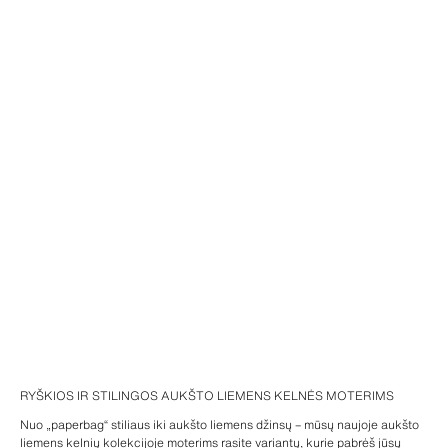
RYŠKIOS IR STILINGOS AUKŠTO LIEMENS KELNĖS MOTERIMS
Nuo „paperbag“ stiliaus iki aukšto liemens džinsų – mūsų naujoje aukšto
liemens kelnių kolekcijoje moterims rasite variantų, kurie pabrėš jūsų