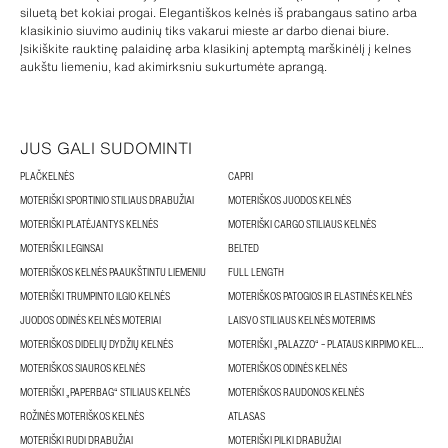
siluetą bet kokiai progai. Elegantiškos kelnės iš prabangaus satino arba
klasikinio siuvimo audinių tiks vakarui mieste ar darbo dienai biure.
Įsikiškite rauktinę palaidinę arba klasikinį aptemptą marškinėlį į kelnes
aukštu liemeniu, kad akimirksniu sukurtumėte aprangą.
JUS GALI SUDOMINTI
PLAČKELNĖS
CAPRI
MOTERIŠKI SPORTINIO STILIAUS DRABUŽIAI
MOTERIŠKOS JUODOS KELNĖS
MOTERIŠKI PLATĖJANTYS KELNĖS
MOTERIŠKI CARGO STILIAUS KELNĖS
MOTERIŠKI LEGINSAI
BELTED
MOTERIŠKOS KELNĖS PAAUKŠTINTU LIEMENIU
FULL LENGTH
MOTERIŠKI TRUMPINTO ILGIO KELNĖS
MOTERIŠKOS PATOGIOS IR ELASTINĖS KELNĖS
JUODOS ODINĖS KELNĖS MOTERIAI
LAISVO STILIAUS KELNĖS MOTERIMS
MOTERIŠKOS DIDELIŲ DYDŽIŲ KELNĖS
MOTERIŠKI „PALAZZO“ – PLATAUS KIRPIMO KELNĖS
MOTERIŠKOS SIAUROS KELNĖS
MOTERIŠKOS ODINĖS KELNĖS
MOTERIŠKI „PAPERBAG“ STILIAUS KELNĖS
MOTERIŠKOS RAUDONOS KELNĖS
ROŽINĖS MOTERIŠKOS KELNĖS
ATLASAS
MOTERIŠKI RUDI DRABUŽIAI
MOTERIŠKI PILKI DRABUŽIAI