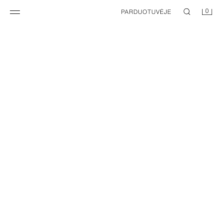
0
PARDUOTUVĖJE
NEW
LENGVOS KELNĖS SU KLOSČIŲ DETALĖMIS
DRYŽUOTOS KELNĖS SU DIRŽU
29,95 EUR