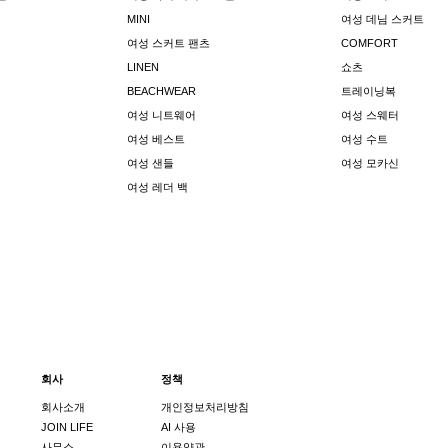
MINI
여성 데님 스커트
여성 스커트 팬츠
COMFORT
LINEN
쇼츠
BEACHWEAR
트레이닝복
여성 니트웨어
여성 스웨터
여성 베스트
여성 수트
여성 샌들
여성 모카신
여성 레더 백
회사
정책
회사소개
개인정보처리방침
JOIN LIFE
AI 사용
사무소
이용약관