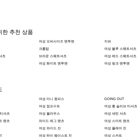
위한 추천 상품
여성 오버사이즈 맨투맨
지퍼
크롭탑
여성 블루 스웨트셔츠
셔츠
브라운 스웨트셔츠
여성 레드 스웨트셔츠
여성 화이트 맨투맨
여성 핑크 맨투맨
드
여성 미니 원피스
GOING OUT
여성 점프수트
여성 롱 슬리브 티셔
 티셔츠
여성 블라우스
여성 새틴 셔츠
트 팬츠
와이드 레그 팬츠
여성 스마트 팬츠
여성 와이드 진
여성 플레어 진
진
여성 하이 웨이스트 진
여성 스커트