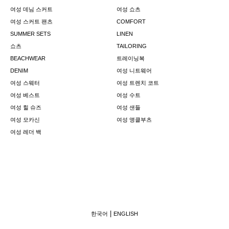
여성 데님 스커트
여성 쇼츠
여성 스커트 팬츠
COMFORT
SUMMER SETS
LINEN
쇼츠
TAILORING
BEACHWEAR
트레이닝복
DENIM
여성 니트웨어
여성 스웨터
여성 트렌치 코트
여성 베스트
여성 수트
여성 힐 슈즈
여성 샌들
여성 모카신
여성 앵클부츠
여성 레더 백
한국어
ENGLISH