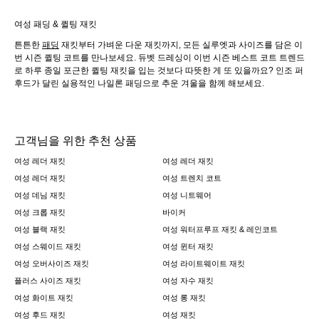
여성 패딩 & 퀼팅 재킷
튼튼한
패딩
재킷부터 가벼운 다운 재킷까지, 모든 실루엣과 사이즈를 담은 이
번 시즌 퀼팅 코트를 만나보세요. 듀벳 드레싱이 이번 시즌 베스트 코트 트렌드
로 하루 종일 포근한 퀼팅 재킷을 입는 것보다 따뜻한 게 또 있을까요? 인조 퍼
후드가 달린 실용적인 나일론 패딩으로 추운 겨울을 함께 해보세요.
고객님을 위한 추천 상품
여성 레더 재킷
여성 레더 재킷
여성 레더 재킷
여성 트렌치 코트
여성 데님 재킷
여성 니트웨어
여성 크롭 재킷
바이커
여성 블랙 재킷
여성 워터프루프 재킷 & 레인코트
여성 스웨이드 재킷
여성 윈터 재킷
여성 오버사이즈 재킷
여성 라이트웨이트 재킷
플러스 사이즈 재킷
여성 자수 재킷
여성 화이트 재킷
여성 롱 재킷
여성 후드 재킷
여성 재킷