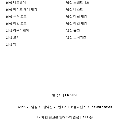
남성 니트웨어
남성 스웨트셔츠
남성 페이크 레더 재킷
남성 베스트
남성 푸퍼 코트
남성 데님 재킷
남성 레인 코트
남성 레인 재킷
남성 아우터웨어
남성 슈즈
남성 로퍼
남성 스니커즈
남성 백
한국어
ENGLISH
ZARA
/
남성
/
컬렉션
/
반바지 | 버뮤다팬츠
/
SPORTSWEAR
내 개인 정보를 판매하지 않음
AI 사용