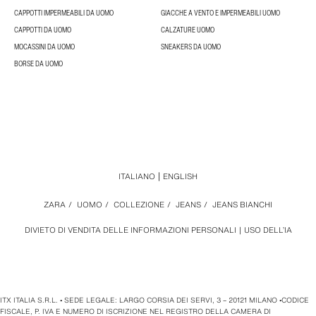
CAPPOTTI IMPERMEABILI DA UOMO
GIACCHE A VENTO E IMPERMEABILI UOMO
CAPPOTTI DA UOMO
CALZATURE UOMO
MOCASSINI DA UOMO
SNEAKERS DA UOMO
BORSE DA UOMO
ITALIANO
ENGLISH
ZARA
/
UOMO
/
COLLEZIONE
/
JEANS
/
JEANS BIANCHI
DIVIETO DI VENDITA DELLE INFORMAZIONI PERSONALI
USO DELL’IA
ITX ITALIA S.R.L. • SEDE LEGALE: LARGO CORSIA DEI SERVI, 3 – 20121 MILANO •CODICE
FISCALE, P. IVA E NUMERO DI ISCRIZIONE NEL REGISTRO DELLA CAMERA DI