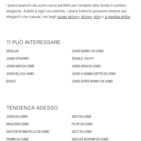
I jeans bianchi da uomo sono perfetti per rendere alla moda il cambio
stagione. Adatti a ogni occasione, i jeans bianchi possono essere sia
eleganti che casual, nei tagli
super skinny
,
skinny
,
slim
o
a gamba dritta
.
TI PUÒ INTERESSARE
REGULAR
JEANS SKINNY DA UOMO
JEANS STRAPPATI
TROVA IL TUO FIT
JEANS NERI DA UOMO
JEANS GRIGI DA UOMO
JEANS BLU DA UOMO
JEANS A GAMBA DRITTA DA UOMO
BASICS
JEANS SUPER SKINNY DA UOMO
TENDENZA ADESSO
JEANS DA UOMO
ABITI DA UOMO
MAGLIERIA UOMO
FELPE DA UOMO
GIACCHE IN SIMILPELLE DA UOMO
GILET DA UOMO
PIUMINI DA UOMO
GIACCHE IN DENIM DA UOMO