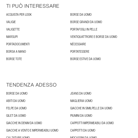
TI PUÒ INTERESSARE
ACQUISTA PER LOOK
BORSE DA UOMO
VALIGIE
BORSE GRANDI DA UOMO
VALIGETTE
PORTAFOGLI IN PELLE
MARSUPI
VENTIQUATTRORE E BORSE DA UOMO
PORTADOCUMENTI
NÉCESSAIRE
BORSA A MANO
PORTATESSERE
BORSE TOTE
BORSE ESTIVE DA UOMO
TENDENZA ADESSO
BORSE DA UOMO
JEANS DA UOMO
ABITI DA UOMO
MAGLIERIA UOMO
FELPE DA UOMO
GIACCHE IN SIMILPELLE DA UOMO
GILET DA UOMO
PIUMINI DA UOMO
GIACCHE IN DENIM DA UOMO
CAPPOTTI IMPERMEABILI DA UOMO
GIACCHE A VENTO E IMPERMEABILI UOMO
CAPPOTTI DA UOMO
CALZATURE UOMO
MOCASSINI DA UOMO