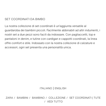
SET COORDINATI DA BIMBO
La nostra collezione di set coordinati è un’aggiunta versatile al
guardaroba dei bambini piccoli. Facilmente abbinabili ad altri indumenti, i
nostri set a due pezzi sono facili da indossare. Con pagliaccetti, top e
pantaloni in denim, e tutine con cardigan e cappotti coordinati, la linea
offre comfort e stile. Indossato con la nostra collezione di calzature e
accessori, ogni set presenta una personalità unica.
ITALIANO
ENGLISH
ZARA
/
BAMBINI
/
BAMBINO
/
COLLEZIONE
/
SET COORDINATI | TUTE
/
VEDI TUTTO