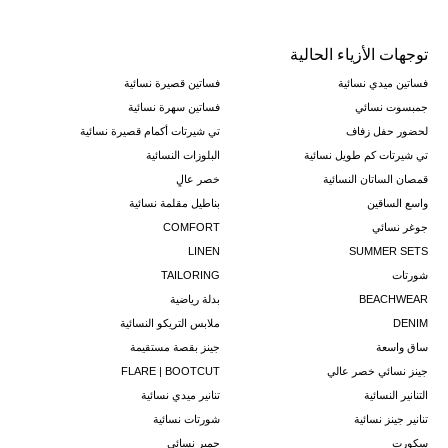
توجهات الأزياء الحالية
فساتين ميدي نسائية
فساتين قصيرة نسائية
جمبسوت نسائي
فساتين سهرة نسائية
لحضور حفل زفاف
تي شيرتات أكمام قصيرة نسائية
تي شيرتات كم طويل نسائية
البلوزات النسائية
قمصان الساتان النسائية
خصر عالٍ
واسع الساقين
بناطيل مقلمة نسائية
جوغر نسائي
COMFORT
LINEN
SUMMER SETS
شورتات
TAILORING
BEACHWEAR
بدلة رياضية
DENIM
ملابس التريكو النسائية
ساق واسعة
جينز بقصة مستقيمة
جينز نسائي خصر عالي
FLARE | BOOTCUT
التنانير النسائية
تنانير ميدي نسائية
تنانير جينز نسائية
شورتات نسائية
سكورت
جمبر نسائي