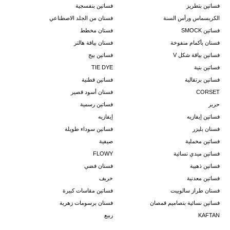
فساتين بتطريز
فساتين بنفسجية
الكريسماس ورأس السنة
فستان من الجلد الاصطناعي
فساتين SMOCK
فستان مخطط
فستان بأكمام منفوخة
فستان بياقة هالتر
فساتين بياقة شكل V
فساتين بيج
فساتين بنية
TIE DYE
فساتين برتقالية
فساتين قطنية
CORSET
فستان أسود قصير
حرير
فساتين رسمية
فساتين إيفازيه
إيفازيه
فستان بليزر
فساتين سوداء طويلة
فساتين مخملية
صيفية
فساتين ميدي نسائية
FLOWY
فساتين ذهبية
فستان فضي
فساتين معدنية
خريف
فستان طراز سالوبيت
فساتين مقاسات كبيرة
فساتين نسائية بتصاميم قمصان
فستان برسومات زهرية
KAFTAN
ربيع