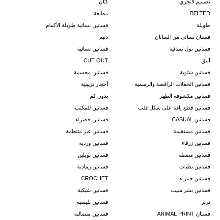
تصميم لانجري
كتان
BELTED
مطبعة
طويلة
فساتين نسائية طويلة الأكمام
فستان نسائي من الساتان
دنيم
فساتين تول نسائية
فساتين نسائية
أنيق
CUT OUT
فساتين شتوية
فساتين مجسمة
فساتين الحفلات الراقصة والرسمية
أحجار تزيينية
فساتين مكشوفة الظهر
بدون كم
فساتين قطع ياقة على شكل قلب
فساتين للمكتب
فساتين CASUAL
فساتين خضراء
فساتين مستقيمة
فساتين غير منتظمة
فساتين زرقاء
فساتين وردية
فساتين منقطة
فساتين بوبلين
فساتين بطيات
فساتين رمادية
فساتين حمراء
CROCHET
فساتين بشراشيب
فساتين شبكية
ترتر
فساتين بليسيه
فستان ANIMAL PRINT
فساتين متصالبة