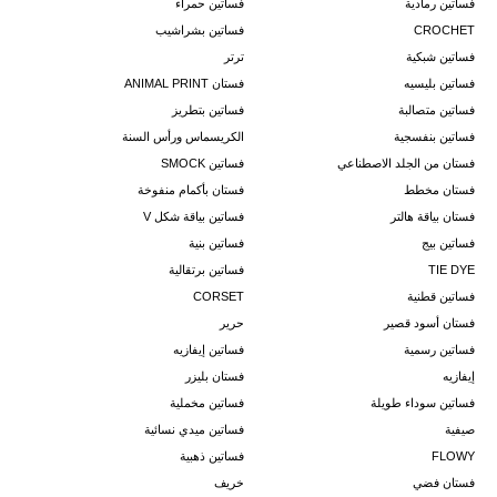
فساتين رمادية
فساتين حمراء
CROCHET
فساتين بشراشيب
فساتين شبكية
ترتر
فساتين بليسيه
فستان ANIMAL PRINT
فساتين متصالبة
فساتين بتطريز
فساتين بنفسجية
الكريسماس ورأس السنة
فستان من الجلد الاصطناعي
فساتين SMOCK
فستان مخطط
فستان بأكمام منفوخة
فستان بياقة هالتر
فساتين بياقة شكل V
فساتين بيج
فساتين بنية
TIE DYE
فساتين برتقالية
فساتين قطنية
CORSET
فستان أسود قصير
حرير
فساتين رسمية
فساتين إيفازيه
إيفازيه
فستان بليزر
فساتين سوداء طويلة
فساتين مخملية
صيفية
فساتين ميدي نسائية
FLOWY
فساتين ذهبية
فستان فضي
خريف