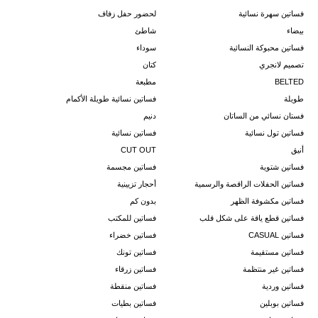
فساتين سهرة نسائية
لحضور حفل زفاف
بيضاء
شاطئ
فساتين محبوكة النسائية
سوداء
تصميم لانجري
كتان
BELTED
مطبعة
طويلة
فساتين نسائية طويلة الأكمام
فستان نسائي من الساتان
دنيم
فساتين تول نسائية
فساتين نسائية
أنيق
CUT OUT
فساتين شتوية
فساتين مجسمة
فساتين الحفلات الراقصة والرسمية
أحجار تزيينية
فساتين مكشوفة الظهر
بدون كم
فساتين قطع ياقة على شكل قلب
فساتين للمكتب
فساتين CASUAL
فساتين خضراء
فساتين مستقيمة
فساتين تونك
فساتين غير منتظمة
فساتين زرقاء
فساتين وردية
فساتين منقطة
فساتين بوبلين
فساتين بطيات