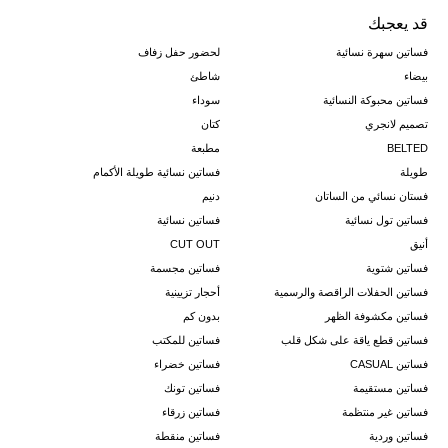
قد يعجبك
فساتين سهرة نسائية
لحضور حفل زفاف
بيضاء
شاطئ
فساتين محبوكة النسائية
سوداء
تصميم لانجري
كتان
BELTED
مطبعة
طويلة
فساتين نسائية طويلة الأكمام
فستان نسائي من الساتان
دنيم
فساتين تول نسائية
فساتين نسائية
أنيق
CUT OUT
فساتين شتوية
فساتين مجسمة
فساتين الحفلات الراقصة والرسمية
أحجار تزيينية
فساتين مكشوفة الظهر
بدون كم
فساتين قطع ياقة على شكل قلب
فساتين للمكتب
فساتين CASUAL
فساتين خضراء
فساتين مستقيمة
فساتين تونك
فساتين غير منتظمة
فساتين زرقاء
فساتين وردية
فساتين منقطة