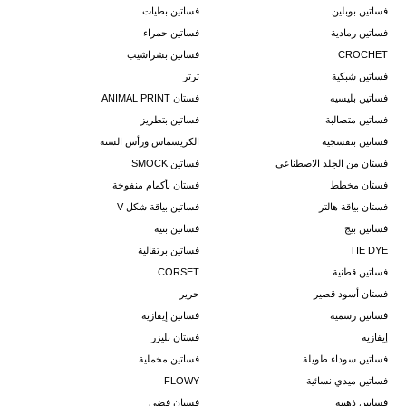
فساتين بوبلين
فساتين بطيات
فساتين رمادية
فساتين حمراء
CROCHET
فساتين بشراشيب
فساتين شبكية
ترتر
فساتين بليسيه
فستان ANIMAL PRINT
فساتين متصالبة
فساتين بتطريز
فساتين بنفسجية
الكريسماس ورأس السنة
فستان من الجلد الاصطناعي
فساتين SMOCK
فستان مخطط
فستان بأكمام منفوخة
فستان بياقة هالتر
فساتين بياقة شكل V
فساتين بيج
فساتين بنية
TIE DYE
فساتين برتقالية
فساتين قطنية
CORSET
فستان أسود قصير
حرير
فساتين رسمية
فساتين إيفازيه
إيفازيه
فستان بليزر
فساتين سوداء طويلة
فساتين مخملية
فساتين ميدي نسائية
FLOWY
فساتين ذهبية
فستان فضي