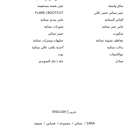
ساق واسعة
جينز بقصة مستقيمة
جينز نسائي خصر عالي
FLARE | BOOTCUT
التنانير النسائية
تنانير ميدي نسائية
تنانير جينز نسائية
شورتات نسائية
سكورت
جمبر نسائي
معاطف شتوية نسائية
جيليهات وسترات نسائية
بدلات نسائية
أحذية بكعب عالي نسائية
موكاسينات
بوت
صنادل
جلد | جلد السويدي
عربي
ENGLISH
ZARA
/
نسائي
/
مجموعة
/
فساتين
/
صيفية