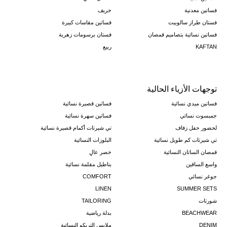
فساتين معدنية
خريف
فستان طراز سالوبيت
فساتين مقاسات كبيرة
فساتين نسائية بتصاميم قمصان
فستان برسومات زهرية
KAFTAN
ربيع
توجهات الأزياء الحالية
فساتين ميدي نسائية
فساتين قصيرة نسائية
جمبسوت نسائي
فساتين سهرة نسائية
لحضور حفل زفاف
تي شيرتات أكمام قصيرة نسائية
تي شيرتات كم طويل نسائية
البلوزات النسائية
قمصان الساتان النسائية
خصر عالٍ
واسع الساقين
بناطيل مقلمة نسائية
جوغر نسائي
COMFORT
LINEN
SUMMER SETS
شورتات
TAILORING
BEACHWEAR
بدلة رياضية
DENIM
ملابس التريكو النسائية