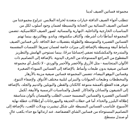
مجموعة فساتين الصيف لدينا
تتطلب أجواء الصيف الدافئة خيارات متعددة لخزانة الملابس. تتراوح مجموعتنا من
فساتين الصيف النسائية بين الجذابة والبسيطة لضمان وجود أسلوب لكل من
المناسبات الخارجية والداخلية، النهارية والمسائية. لصور الصيف الكلاسيكية، تتضمن
المجموعة أنماطًا ذات أشرطة، وأكتاف مكشوفة، وباندو، وهالترنيغ، بينما تهتم
الفساتين القصيرة والمتوسطة والطويلة بتفضيلات خط الحافة. تأتي فساتين الصيف
بأنماط أنيقة وبسيطة بالإضافة إلى ميزات خاصة لضمان تميزها: اللمسات المقسمة
والمتدرجة والمكشكشة تضفي إحساسًا مرحًا، بينما تستوحي الهامش والتطريز
المقطوع من المراجع المستوحاة من الحرف اليدوية. بالإضافة إلى التصاميم ذات
الألوان المتجانسة - مثل الأزرق والأخضر والأحمر والوردي - لا تكتمل أي مجموعة
فساتين صيفية بدون طبعات وأنماط. بالإضافة إلى الفساتين السوداء الصغيرة
وفساتين البوهو البيضاء، تتضمن المجموعة فساتين صيفية مزينة بالأزهار
والمخططات وطبعات الحيوانات والبيزلي لتلبية مختلف الأذواق. ولإضفاء التنوع،
تتوفر هذه القطع بأقمشة متنوعة كالكتان والقطن والبوبلين والدنيم والجلد، بالإضافة
إلى الشيفون والساتان والجاكار. للعمل والمناسبات الرسمية والأنيقة، تُكمل
الفساتين القصيرة والفساتين المصممة حسب الطلب والقمصان بألوان متناسقة
إطلالة البليزر والحذاء. أما في حفلات الحديقة والمهرجانات أو إطلالات عطلة نهاية
الأسبوع، فتُناسب الفساتين البسيطة على شكل تيشيرت وبدلات اللعب، بالإضافة إلى
التصاميم المستوحاة من فساتين الشاي الفضفاضة، عند ارتدائها مع حذاء بكعب عالٍ
أو صندل مسطح.