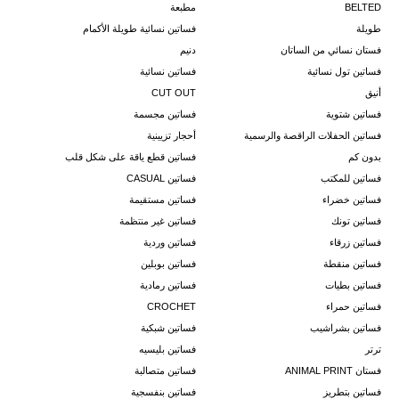
BELTED
مطبعة
طويلة
فساتين نسائية طويلة الأكمام
فستان نسائي من الساتان
دنيم
فساتين تول نسائية
فساتين نسائية
أنيق
CUT OUT
فساتين شتوية
فساتين مجسمة
فساتين الحفلات الراقصة والرسمية
أحجار تزيينية
بدون كم
فساتين قطع ياقة على شكل قلب
فساتين للمكتب
فساتين CASUAL
فساتين خضراء
فساتين مستقيمة
فساتين تونك
فساتين غير منتظمة
فساتين زرقاء
فساتين وردية
فساتين منقطة
فساتين بوبلين
فساتين بطيات
فساتين رمادية
فساتين حمراء
CROCHET
فساتين بشراشيب
فساتين شبكية
ترتر
فساتين بليسيه
فستان ANIMAL PRINT
فساتين متصالبة
فساتين بتطريز
فساتين بنفسجية