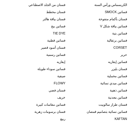
الكريسماس ورأس السنة
فستان من الجلد الاصطناعي
فساتين SMOCK
فستان مخطط
فستان بأكمام منفوخة
فستان بياقة هالتر
فساتين بياقة شكل V
فساتين بيج
فساتين بنية
TIE DYE
فساتين برتقالية
فساتين قطنية
CORSET
فستان أسود قصير
حرير
فساتين رسمية
فساتين إيفازيه
إيفازيه
فستان بليزر
فساتين سوداء طويلة
فساتين مخملية
صيفية
فساتين ميدي نسائية
FLOWY
فساتين ذهبية
فستان فضي
فساتين معدنية
خريف
فستان طراز سالوبيت
فساتين مقاسات كبيرة
فساتين نسائية بتصاميم قمصان
فستان برسومات زهرية
KAFTAN
ربيع