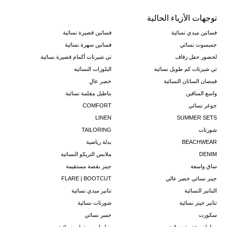
توجهات الأزياء الحالية
فساتين ميدي نسائية
فساتين قصيرة نسائية
جمبسوت نسائي
فساتين سهرة نسائية
لحضور حفل زفاف
تي شيرتات أكمام قصيرة نسائية
تي شيرتات كم طويل نسائية
البلوزات النسائية
قمصان الساتان النسائية
خصر عالٍ
واسع الساقين
بناطيل مقلمة نسائية
جوغر نسائي
COMFORT
LINEN
SUMMER SETS
شورتات
TAILORING
BEACHWEAR
بدلة رياضية
DENIM
ملابس التريكو النسائية
ساق واسعة
جينز بقصة مستقيمة
جينز نسائي خصر عالي
FLARE | BOOTCUT
التنانير النسائية
تنانير ميدي نسائية
تنانير جينز نسائية
شورتات نسائية
سكورت
جمبر نسائي