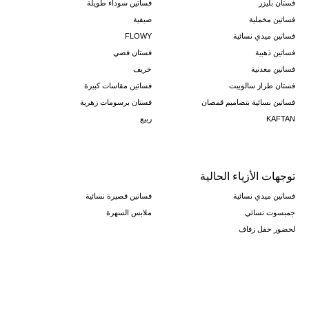
فستان بليزر
فساتين سوداء طويلة
فساتين مخملية
صيفية
فساتين ميدي نسائية
FLOWY
فساتين ذهبية
فستان فضي
فساتين معدنية
خريف
فستان طراز سالوبيت
فساتين مقاسات كبيرة
فساتين نسائية بتصاميم قمصان
فستان برسومات زهرية
KAFTAN
ربيع
توجهات الأزياء الحالية
فساتين ميدي نسائية
فساتين قصيرة نسائية
جمبسوت نسائي
ملابس السهرة
لحضور حفل زفاف