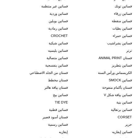
فساتين تونك
فساتين غير منتظمة
فساتين زرقاء
فساتين وردية
فساتين منقطة
فساتين بوبلين
فساتين بطيات
فساتين رمادية
فساتين حمراء
CROCHET
فساتين بشراشيب
فساتين شبكية
ترتر
فساتين بليسيه
فستان ANIMAL PRINT
فساتين متصالبة
فساتين بتطريز
فساتين بنفسجية
الكريسماس ورأس السنة
فستان من الجلد الاصطناعي
فساتين SMOCK
فستان مخطط
فستان بأكمام منفوخة
فستان بياقة هالتر
فساتين بياقة شكل V
فساتين بيج
فساتين بنية
TIE DYE
فساتين برتقالية
فساتين قطنية
CORSET
فستان أسود قصير
حرير
فساتين رسمية
فساتين إيفازيه
إيفازيه