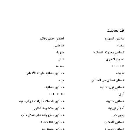
قد يعجبك
ملابس السهرة
لحضور حفل زفاف
بيضاء
شاطئ
فساتين محبوكة النسائية
سوداء
تصميم لانجري
كتان
BELTED
مطبعة
طويلة
فساتين نسائية طويلة الأكمام
فستان نسائي من الساتان
دنيم
فساتين تول نسائية
فساتين نسائية
أنيق
CUT OUT
فساتين شتوية
فساتين الحفلات الراقصة والرسمية
أحجار تزيينية
فساتين مكشوفة الظهر
بدون كم
فساتين قطع ياقة على شكل قلب
فساتين للمكتب
فساتين CASUAL
فساتين خضراء
فساتين مستقيمة