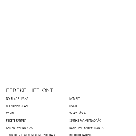
ÉRDEKELHETI ÖNT
NŐI FLARE JEANS
MOM FIT
NŐI SKINNY JEANS
CSÍKOS
CAPRI
SZAKADÁSOK
FEKETE FARMER
SZÜRKE FARMERNADRÁG
KÉK FARMERNADRÁG
BOYFRIEND FARMERNADRÁG
TENGERÉSZ EGYENES FARMERNADRÁG
BOOTCUT FARMER