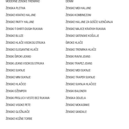
MODERNE ŽENSKE TRENIRKE
DENIM
ŽENSKA PLETIVA
ŽENSKE MIDI HALJINE
ŽENSKE KRATKE HALJINE
ŽENSKI KOMBINEZONI
ŽENSKE PARTY HALJINE
ŽENSKE HALJINE ZA GOŠĆE VJENČANJA
ŽENSKI T-SHIRTI DUGIH RUKAVA
ŽENSKE MAJICE KRATKIH RUKAVA
ŽENSKE BLUZE
ŽENSKE SATENSKE KOŠULJE
ŽENSKE HLAČE VISOKOG STRUKA
ŠIROKE HLAČE
ŽENSKE ELEGANTNE HLAČE
ŽENSKE TRENIRKA HLAČE
ŽENSKI ŠIROKI JEANS
ŽENSKI RAVNI JEANS
ŽENSKI JEANS VISOKOG STRUKA
ŽENSKI TRAPEZ JEANS
ŽENSKE SUKNJE
ŽENSKE MIDI SUKNJE
ŽENSKE MINI SUKNJE
ŽENSKE TRAPER SUKNJE
ŽENSKE HLAČICE
ŽENSKE SUKNJA HLAČICE
ŽENSKI DŽEMPERI
ŽENSKI BALONERI
ŽENSKI PRSLUCI I VESTE BEZ RUKAVA
ŽENSKA ODIJELA
ŽENSKE VISOKE PETE
ŽENSKE MOKASINKE
ŽENSKE GLEŽNJAČE
ŽENSKE SANDALE
ŽENSKE KOŽNE TORBE