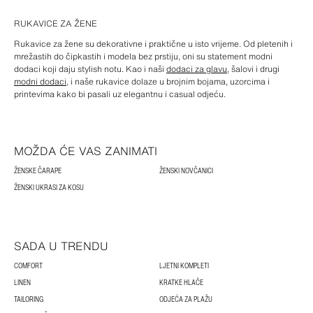
RUKAVICE ZA ŽENE
Rukavice za žene su dekorativne i praktične u isto vrijeme. Od pletenih i
mrežastih do čipkastih i modela bez prstiju, oni su statement modni
dodaci koji daju stylish notu. Kao i naši
dodaci za glavu
, šalovi i drugi
modni dodaci
, i naše rukavice dolaze u brojnim bojama, uzorcima i
printevima kako bi pasali uz elegantnu i casual odjeću.
MOŽDA ĆE VAS ZANIMATI
ŽENSKE ČARAPE
ŽENSKI NOVČANICI
ŽENSKI UKRASI ZA KOSU
SADA U TRENDU
COMFORT
LJETNI KOMPLETI
LINEN
KRATKE HLAČE
TAILORING
ODJEĆA ZA PLAŽU