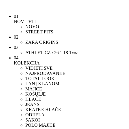
01
NOVITETI
NOVO
STREET FITS
02
ZARA ORIGINS
03
ATHLETICZ / 26 1 18 1
NEW
04
KOLEKCIJA
VIDJETI SVE
NAJPRODAVANIJE
TOTAL LOOK
LAN | S LANOM
MAJICE
KOŠULJE
HLAČE
JEANS
KRATKE HLAČE
ODIJELA
SAKOI
POLO MAJICE