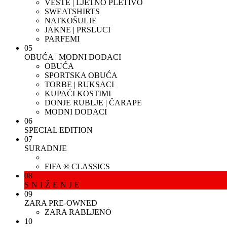
VESTE | LJETNO PLETIVO
SWEATSHIRTS
NATKOŠULJE
JAKNE | PRSLUCI
PARFEMI
05
OBUĆA | MODNI DODACI
OBUĆA
SPORTSKA OBUĆA
TORBE | RUKSACI
KUPAĆI KOSTIMI
DONJE RUBLJE | ČARAPE
MODNI DODACI
06
SPECIAL EDITION
07
SURADNJE
FIFA ® CLASSICS
08
SNIŽENJE
09
ZARA PRE-OWNED
ZARA RABLJENO
10