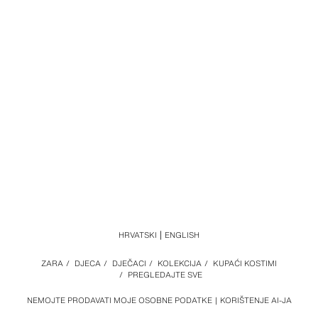
HRVATSKI
ENGLISH
ZARA
/
DJECA
/
DJEČACI
/
KOLEKCIJA
/
KUPAĆI KOSTIMI
/
PREGLEDAJTE SVE
NEMOJTE PRODAVATI MOJE OSOBNE PODATKE
KORIŠTENJE AI-JA