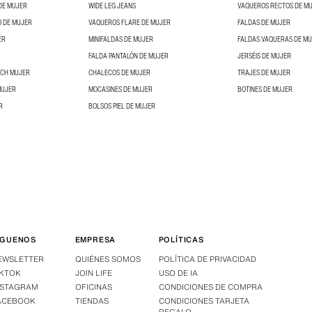
DE MUJER
WIDE LEG JEANS
VAQUEROS RECTOS DE M
O DE MUJER
VAQUEROS FLARE DE MUJER
FALDAS DE MUJER
ER
MINIFALDAS DE MUJER
FALDAS VAQUERAS DE M
FALDA PANTALÓN DE MUJER
JERSÉIS DE MUJER
NCH MUJER
CHALECOS DE MUJER
TRAJES DE MUJER
MUJER
MOCASINES DE MUJER
BOTINES DE MUJER
R
BOLSOS PIEL DE MUJER
ÍGUENOS
EMPRESA
POLÍTICAS
EWSLETTER
QUIÉNES SOMOS
POLÍTICA DE PRIVACIDAD
IKTOK
JOIN LIFE
USO DE IA
NSTAGRAM
OFICINAS
CONDICIONES DE COMPRA
ACEBOOK
TIENDAS
CONDICIONES TARJETA