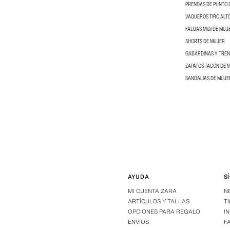
PRENDAS DE PUNTO 
VAQUEROS TIRO ALT
FALDAS MIDI DE MUJ
SHORTS DE MUJER
GABARDINAS Y TRE
ZAPATOS TACÓN DE 
SANDALIAS DE MUJE
AYUDA
S
MI CUENTA ZARA
N
ARTÍCULOS Y TALLAS
T
OPCIONES PARA REGALO
I
ENVÍOS
F