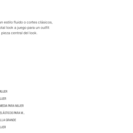
estilo fluido o cortes clásicos,
otal look a juego para un outfit
pieza central del look.
MUJER
MUJER
 MEDIA PARA MUJER
PANTALONES CÓMODOS Y ELÁSTICOS PARA MUJER
ALLA GRANDE
UJER