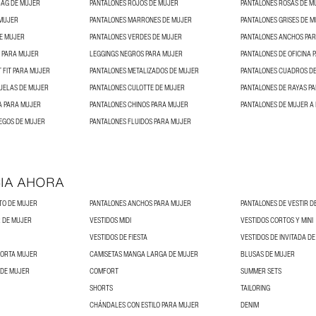
BAG DE MUJER
PANTALONES ROJOS DE MUJER
PANTALONES ROSAS DE M
 MUJER
PANTALONES MARRONES DE MUJER
PANTALONES GRISES DE 
DE MUJER
PANTALONES VERDES DE MUJER
PANTALONES ANCHOS PA
 PARA MUJER
LEGGINGS NEGROS PARA MUJER
PANTALONES DE OFICINA 
 FIT PARA MUJER
PANTALONES METALIZADOS DE MUJER
PANTALONES CUADROS D
UELAS DE MUJER
PANTALONES CULOTTE DE MUJER
PANTALONES DE RAYAS P
A PARA MUJER
PANTALONES CHINOS PARA MUJER
PANTALONES DE MUJER A 
EGOS DE MUJER
PANTALONES FLUIDOS PARA MUJER
IA AHORA
TO DE MUJER
PANTALONES ANCHOS PARA MUJER
PANTALONES DE VESTIR D
 DE MUJER
VESTIDOS MIDI
VESTIDOS CORTOS Y MINI
VESTIDOS DE FIESTA
VESTIDOS DE INVITADA D
CORTA MUJER
CAMISETAS MANGA LARGA DE MUJER
BLUSAS DE MUJER
 DE MUJER
COMFORT
SUMMER SETS
SHORTS
TAILORING
CHÁNDALES CON ESTILO PARA MUJER
DENIM