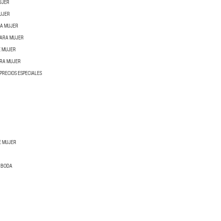
UJER
MUJER
RA MUJER
PARA MUJER
E MUJER
ARA MUJER
PRECIOS ESPECIALES
E MUJER
E BODA