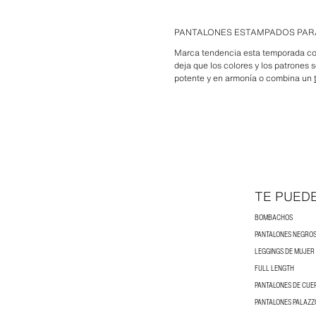
PANTALONES ESTAMPADOS PAR
Marca tendencia esta temporada co
deja que los colores y los patrones s
potente y en armonía o combina un
TE PUED
BOMBACHOS
PANTALONES NEGROS
LEGGINGS DE MUJER
FULL LENGTH
PANTALONES DE CUE
PANTALONES PALAZZ