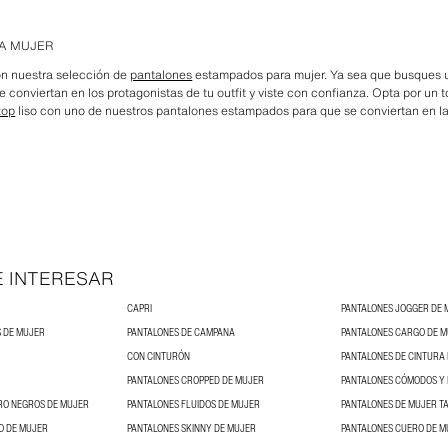
A MUJER
n nuestra selección de
pantalones
estampados para mujer. Ya sea que busques un 
e conviertan en los protagonistas de tu outfit y viste con confianza. Opta por un t
top
liso con uno de nuestros pantalones estampados para que se conviertan en la 
E INTERESAR
CAPRI
PANTALONES JOGGER DE 
 DE MUJER
PANTALONES DE CAMPANA
PANTALONES CARGO DE 
CON CINTURÓN
PANTALONES DE CINTURA
PANTALONES CROPPED DE MUJER
RO NEGROS DE MUJER
PANTALONES FLUIDOS DE MUJER
PANTALONES DE MUJER T
O DE MUJER
PANTALONES SKINNY DE MUJER
PANTALONES CUERO DE M