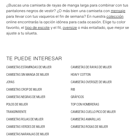
¿Buscas una camiseta de rayas de manga larga para combinar con tus
pantalones negros de vestir? ¿O más bien una camiseta con
mensaje
para llevar con tus vaqueros el fin de semana? En nuestra
colección
online encontrarás la opción idónea para cada ocasión. Elige tu color
favorito, el
tipo de escote
y el fit,
oversize
o más entallado, que mejor se
ajuste a tu silueta.
TE PUEDE INTERESAR
CAMISETAS ESTAMPADAS DE MUJER
CAMISETAS DE RAYAS DE MUJER
CAMISETAS SIN MANGA DE MUJER
HEAVY COTTON
JOYAS
CAMISETAS OVERSIZE DE MUJER
CAMISETAS CROP DE MUJER
RIB
CAMISETAS NEGRAS DE MUJER
GRÁFICOS
POLOS DE MUJER
TOP CON HOMBRERAS
TRANSPARENTE
CAMISETAS CUELLO PICO DE MUJER
CAMISETAS ROJAS DE MUJER
CAMISETAS AMARILLAS
CAMISETAS VERDES DE MUJER
CAMISETAS ROSAS DE MUJER
CAMISETAS NARANJAS DE MUJER