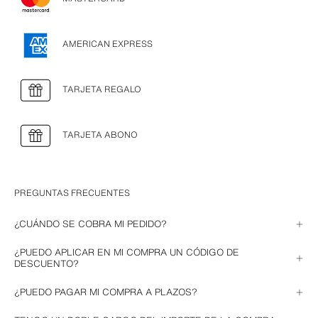
AMERICAN EXPRESS
TARJETA REGALO
TARJETA ABONO
PREGUNTAS FRECUENTES
¿CUÁNDO SE COBRA MI PEDIDO?
El cobro se realizará en el momento en el que se envíe tu pedido. Si has 
¿PUEDO APLICAR EN MI COMPRA UN CÓDIGO DE
pagado con Tarjeta Regalo, se hará justo al finalizar la compra.
DESCUENTO?
En Zara no disponemos de códigos de descuento. Suscríbete a nuestra 
¿PUEDO PAGAR MI COMPRA A PLAZOS?
Newsletter
 para estar al tanto de todas nuestras promociones.
El pago a plazos depende de las condiciones asociadas a la tarjeta con 