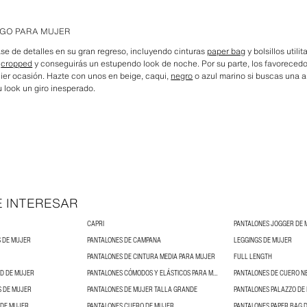
RGO PARA MUJER
ase de detalles en su gran regreso, incluyendo cinturas
paper bag
y bolsillos util
a
cropped
y conseguirás un estupendo look de noche. Por su parte, los favoreced
ier ocasión. Hazte con unos en beige, caqui,
negro
o azul marino si buscas una 
 look un giro inesperado.
E INTERESAR
CAPRI
PANTALONES JOGGER DE 
 DE MUJER
PANTALONES DE CAMPANA
LEGGINGS DE MUJER
PANTALONES DE CINTURA MEDIA PARA MUJER
FULL LENGTH
D DE MUJER
PANTALONES CÓMODOS Y ELÁSTICOS PARA MUJER
PANTALONES DE CUERO N
S DE MUJER
PANTALONES DE MUJER TALLA GRANDE
PANTALONES PALAZZO DE
 DE MUJER
PANTALONES CUERO DE MUJER
PANTALONES PAPER BAG 