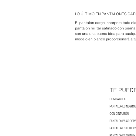
LO ÚLTIMO EN PANTALONES CA
El pantalón cargo incorpora toda cl
pantalón militar satinado con piern
son una una buena idea para cualqu
modelo en
blanco
proporcionará a tu
TE PUED
BOMBACHOS
PANTALONES NEGROS
CON CINTURÓN
PANTALONES CROPPE
PANTALONES FLUIDO
PANTALONES SKINNY