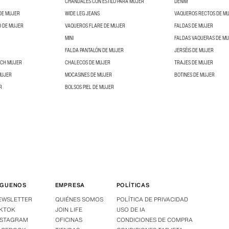
CHÁNDALES CON ESTILO PARA MUJER
DENIM
DE MUJER
WIDE LEG JEANS
VAQUEROS RECTOS DE M
O DE MUJER
VAQUEROS FLARE DE MUJER
FALDAS DE MUJER
MINI
FALDAS VAQUERAS DE M
FALDA PANTALÓN DE MUJER
JERSÉIS DE MUJER
NCH MUJER
CHALECOS DE MUJER
TRAJES DE MUJER
MUJER
MOCASINES DE MUJER
BOTINES DE MUJER
R
BOLSOS PIEL DE MUJER
ÍGUENOS
EMPRESA
POLÍTICAS
EWSLETTER
QUIÉNES SOMOS
POLÍTICA DE PRIVACIDAD
IKTOK
JOIN LIFE
USO DE IA
NSTAGRAM
OFICINAS
CONDICIONES DE COMPRA