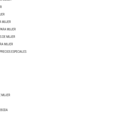
ER
UJER
A MUJER
 PARA MUJER
S DE MUJER
ARA MUJER
PRECIOS ESPECIALES
E MUJER
E BODA