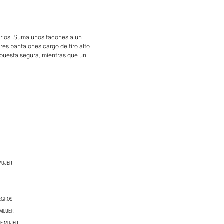
itarios. Suma unos tacones a un
ores pantalones cargo de
tiro alto
apuesta segura, mientras que un
MUJER
EGROS
 MUJER
DE MUJER