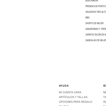
BEACHWEAR
PRENDAS DE PUNTO 
VAQUEROS TIRO ALT
MIDI
SHORTS DE MUJER
GABARDINAS Y TRE
ZAPATOS TACÓN DE 
SANDALIAS DE MUJE
AYUDA
S
MI CUENTA ZARA
N
ARTÍCULOS Y TALLAS
T
OPCIONES PARA REGALO
I