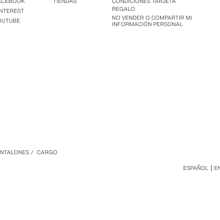
ACEBOOK
TIENDAS
CONDICIONES TARJETA
REGALO
INTEREST
NO VENDER O COMPARTIR MI
OUTUBE
INFORMACIÓN PERSONAL
ANTALONES
/
CARGO
ESPAÑOL
E