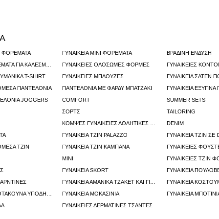
ΡΑ
ΤΙ ΦΟΡΈΜΑΤΑ
ΓΥΝΑΙΚΕΊΑ ΜΊΝΙ ΦΟΡΈΜΑΤΑ
ΒΡΑΔΙΝΗ ΕΝΔΥΣΗ
ΓΥΝΑΙΚΕΊΑ ΦΟΡΈΜΑΤΑ ΓΙΑ ΚΑΛΕΣΜΈΝΕΣ ΣΕ ΓΆΜΟΥΣ
ΓΥΝΑΙΚΕΊΕΣ ΟΛΌΣΩΜΕΣ ΦΌΡΜΕΣ
ΥΜΆΝΙΚΑ T-SHIRT
ΓΥΝΑΙΚΕΊΕΣ ΜΠΛΟΎΖΕΣ
ΓΥΝΑΙΚΕΊΑ ΣΑΤΈΝ 
ΌΜΕΣΑ ΠΑΝΤΕΛΌΝΙΑ
ΠΑΝΤΕΛΌΝΙΑ ΜΕ ΦΑΡΔΎ ΜΠΑΤΖΆΚΙ
ΓΥΝΑΙΚΕΊΑ ΈΞΥΠΝΑ
ΤΕΛΌΝΙΑ JOGGERS
COMFORT
SUMMER SETS
ΣΟΡΤΣ
TAILORING
ΚΟΜΨΈΣ ΓΥΝΑΙΚΕΊΕΣ ΑΘΛΗΤΙΚΈΣ ΦΌΡΜΕΣ
DENIM
ΤΆ
ΓΥΝΑΙΚΕΊΑ ΤΖΙΝ PALAZZO
ΓΥΝΑΙΚΕΊΑ ΤΖΙΝ ΣΕ 
ΌΜΕΣΑ ΤΖΙΝ
ΓΥΝΑΙΚΕΊΑ ΤΖΙΝ ΚΑΜΠΆΝΑ
ΓΥΝΑΙΚΕΊΕΣ ΦΟΎΣΤ
ΜΙΝΙ
ΓΥΝΑΙΚΕΊΕΣ ΤΖΙΝ 
ΤΣ
ΓΥΝΑΙΚΕΊΑ SKORT
ΓΥΝΑΙΚΕΊΑ ΠΟΥΛΌΒ
ΠΑΡΝΤΊΝΕΣ
ΓΥΝΑΙΚΕΊΑ ΑΜΆΝΙΚΑ ΤΖΆΚΕΤ ΚΑΙ ΓΙΛΈΚΑ
ΓΥΝΑΙΚΕΊΑ ΚΟΣΤΟΎ
ΓΥΝΑΙΚΕΊΑ ΨΗΛΟΤΆΚΟΥΝΑ ΥΠΟΔΉΜΑΤΑ
ΓΥΝΑΙΚΕΊΑ ΜΟΚΑΣΊΝΙΑ
ΓΥΝΑΙΚΕΊΑ ΜΠΟΤΊΝΙ
ΛΑ
ΓΥΝΑΙΚΕΊΕΣ ΔΕΡΜΆΤΙΝΕΣ ΤΣΆΝΤΕΣ