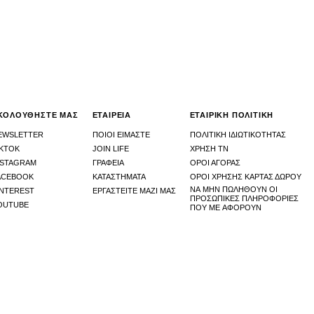
ΚΟΛΟΥΘΗΣΤΕ ΜΑΣ
ΕΤΑΙΡΕΙΑ
ΕΤΑΙΡΙΚΗ ΠΟΛΙΤΙΚΗ
EWSLETTER
ΠΟΙΟΙ ΕΙΜΑΣΤΕ
ΠΟΛΙΤΙΚΗ ΙΔΙΩΤΙΚΟΤΗΤΑΣ
IKTOK
JOIN LIFE
ΧΡΉΣΗ ΤΝ
NSTAGRAM
ΓΡΑΦΕΙΑ
ΟΡΟΙ ΑΓΟΡΑΣ
ACEBOOK
ΚΑΤΑΣΤHΜΑΤΑ
ΟΡΟΙ ΧΡΗΣΗΣ ΚΑΡΤΑΣ ΔΩΡΟΥ
ΝΑ ΜΗΝ ΠΩΛΗΘΟΎΝ ΟΙ
INTEREST
ΕΡΓΑΣΤΕΙΤΕ ΜΑΖΙ ΜΑΣ
ΠΡΟΣΩΠΙΚΈΣ ΠΛΗΡΟΦΟΡΊΕΣ
OUTUBE
ΠΟΥ ΜΕ ΑΦΟΡΟΎΝ