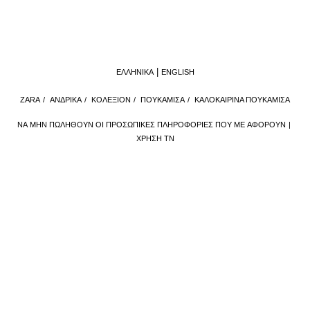
ΕΛΛΗΝΙΚΆ
ENGLISH
ZARA
/
ΑΝΔΡΙΚΑ
/
ΚΟΛΕΞΙΌΝ
/
ΠΟΥΚΑΜΙΣΑ
/
ΚΑΛΟΚΑΙΡΙΝΆ ΠΟΥΚΆΜΙΣΑ
ΝΑ ΜΗΝ ΠΩΛΗΘΟΎΝ ΟΙ ΠΡΟΣΩΠΙΚΈΣ ΠΛΗΡΟΦΟΡΊΕΣ ΠΟΥ ΜΕ ΑΦΟΡΟΎΝ
ΧΡΉΣΗ ΤΝ