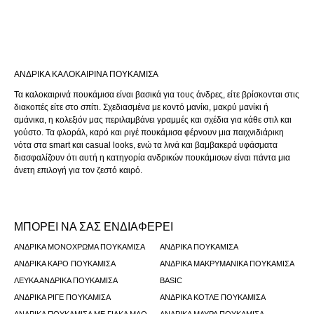
ΑΝΔΡΙΚΆ ΚΑΛΟΚΑΙΡΙΝΆ ΠΟΥΚΆΜΙΣΑ
Τα καλοκαιρινά πουκάμισα είναι βασικά για τους άνδρες, είτε βρίσκονται στις
διακοπές είτε στο σπίτι. Σχεδιασμένα με κοντό μανίκι, μακρύ μανίκι ή
αμάνικα, η κολεξιόν μας περιλαμβάνει γραμμές και σχέδια για κάθε στιλ και
γούστο. Τα φλοράλ, καρό και ριγέ πουκάμισα φέρνουν μια παιχνιδιάρικη
νότα στα smart και casual looks, ενώ τα λινά και βαμβακερά υφάσματα
διασφαλίζουν ότι αυτή η κατηγορία ανδρικών πουκάμισων είναι πάντα μια
άνετη επιλογή για τον ζεστό καιρό.
ΜΠΟΡΕΙ ΝΑ ΣΑΣ ΕΝΔΙΑΦΕΡΕΙ
ΑΝΔΡΙΚΆ ΜΟΝΌΧΡΩΜΑ ΠΟΥΚΆΜΙΣΑ
ΑΝΔΡΙΚΆ ΠΟΥΚΆΜΙΣΑ
ΑΝΔΡΙΚΆ ΚΑΡΌ ΠΟΥΚΆΜΙΣΑ
ΑΝΔΡΙΚΆ ΜΑΚΡΥΜΆΝΙΚΑ ΠΟΥΚΆΜΙΣΑ
ΛΕΥΚΆ ΑΝΔΡΙΚΆ ΠΟΥΚΆΜΙΣΑ
BASIC
ΑΝΔΡΙΚΆ ΡΙΓΈ ΠΟΥΚΆΜΙΣΑ
ΑΝΔΡΙΚΆ ΚΟΤΛΈ ΠΟΥΚΆΜΙΣΑ