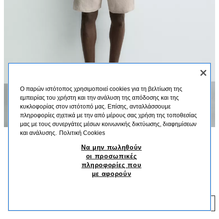
Ο παρών ιστότοπος χρησιμοποιεί cookies για τη βελτίωση της
εμπειρίας του χρήστη και την ανάλυση της απόδοσης και της
κυκλοφορίας στον ιστότοπό μας. Επίσης, ανταλλάσσουμε
πληροφορίες σχετικά με την από μέρους σας χρήση της τοποθεσίας
μας με τους συνεργάτες μέσων κοινωνικής δικτύωσης, διαφημίσεων
και ανάλυσης.
Πολιτική Cookies
Να μην πωληθούν
ΠΕΡΙΓΡΑΦΗ
ΧΡΏΜΑ
ΣΎΝΘΕΣΗ
ΔΙΑΣΤΆΣΕΙΣ
οι προσωπικές
πληροφορίες που
Ύψος μοντέλου: 188 cm
ΠΟΥΚΑΜΙΣΟ RELAXED FIT 100% ΛΙΝΟ
+5
με αφορούν
35,95 EUR
Πουκάμισο relaxed fit από λινό ύφασμα. Γιακάς bowling και κοντό μανίκι.
Κάτω μέρος με ανοίγματα στα πλάγια. Κλείσιμο μπροστά με κουμπιά.
35
ΜΠΕΖ ΑΝΟΙΧΤΌ
5070/904/052
ΠΡΟΣΘΗΚΗ