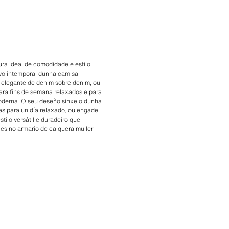
a ideal de comodidade e estilo.
tivo intemporal dunha camisa
 elegante de denim sobre denim, ou
para fins de semana relaxados e para
moderna. O seu deseño sinxelo dunha
as para un día relaxado, ou engade
tilo versátil e duradeiro que
es no armario de calquera muller