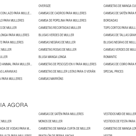
OVERSIZE
CAMISETAS DE MANGA CU
BLUSAS DE PESCOZO CON LAZO PARA MULLERES E BLUSAS CON LAZOS
CAMISAS DE CADROS PARA MULLERES
CAMISAS DE SATÉN PARA
LO PARA MULLERES
CAMISA DE POPELINA PARA MULLERES
BORDADAS
S DE MULLER
CAMISETAS RECORTADAS MULLER
TOPS CORTOS PARA MULL
LONGA PARA MULLERES
BLUSAS VERDES DE MULLER
CAMISAS DE TALLAS GRA
ITE PARA MULLERES
CAMISAS NEGRAS DE MULLER
BLUSAS NEGRAS DE MUL
E MULLER
CAMISETAS ROSAS DE MULLER
CAMISAS VERDES DE MUL
MULLER
BLUSA MANGA LONGA
ROMANTIC
TOPS CON ESTAMPADO ANIMAL PARA MULLERES
CAMISETAS DE PESCOZO EN V PARA MULLERES
CAMISAS DE COIRO PARA
AS LARANXAS
CAMISETAS DE MULLER LISTAS PARA O VERÁN
SPECIAL PRICES
A PARA MULLERES
CAMISAS MARRÓNS
IA AGORA
CAMISAS DE SATÉN PARA MULLERES
VESTIDOS MIDI DE MULLE
E MULLER
MONOS DE MULLER
VESTIDOS DE FESTA PARA
VESTIDOS DE CONVIDADA DE VODAS PARA MULLERES
CAMISETAS DE MANGA CURTA DE MULLER
CAMISETAS DE MANGA LO
URA ALTA PARA MULLERES
PANTALÓN DE PERNA ANCHA
VESTIR