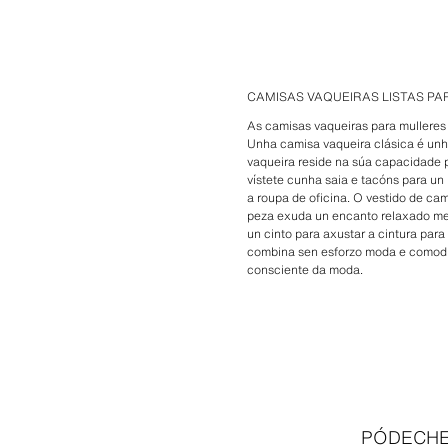
CAMISAS VAQUEIRAS LISTAS PA
As camisas vaqueiras para mulleres
Unha camisa vaqueira clásica é unha
vaqueira reside na súa capacidade
vístete cunha saia e tacóns para un
a roupa de oficina. O vestido de c
peza exuda un encanto relaxado men
un cinto para axustar a cintura para
combina sen esforzo moda e comodid
consciente da moda.
PÓDECHE