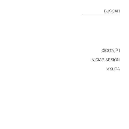
BUSCAR
0
CESTA
INICIAR SESIÓN
AXUDA
CAMISA Z1975 DENIM MANGA ANCHA