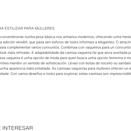
RA ESTILIZAR PARA MULLERES
 convertéronse nunha peza básica nos armarios modernos, ofrecendo unha mestur
 adición versátil, que pasa sen esforzo de looks informais a elegantes. O atrac
 para complementar varios conxuntos. Combínaa con vaqueiros para un conxunto
 look máis refinado. A adaptabilidade da camisa vaqueira fai que sexa axeitada 
amisa vaqueira é unha opción de moda para quen busca unha opción feminina e 
tres mantén un sentido de sofisticación. Lévao con botas de nocello ou sandali
 unha aparencia máis entallada. As camisas vaqueiras para mulleres ofrecen un es
ade. Con varios deseños e looks para explorar, estas camisas son imprescindibl
 INTERESAR