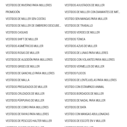
VESTIDOS DE INVERNO PARA MULLERES
VESTIDOS AXUSTADOS DE MULLER
PROMOCIÓN
VESTIDOS DE MULLER CON DIAMANTES DE IMITACIÓN
VESTIDOS DE MULLER SEN COSTAS
VESTIDO SEN MANGAS PARA MULLER
VESTIDOS DE MULLER DE OMBREIRO DESCUBERTO
VESTIDOS DE TRABALLO
VESTIDOS CASUAIS
VESTIDOS VERDES DE MULLER
VESTIDOS SHIFT DE MULLER
VESTIDOS TÚNICA
VESTIDOS ASIMÉTRICOS MULLER
VESTIDOS AZUIS DE MULLER
VESTIDOS ROSAS DE MULLER
VESTIDOS DE LUNAS PARA MULLERES
VESTIDOS DE ALGODÓN PARA MULLERES
VESTIDOS CON VOLANTES PARA MULLERES
VESTIDOS GRISES DE MULLER
VESTIDOS VERMELLOS DE MULLER
VESTIDOS DE GANCHILLO PARA MULLERES
VESTIDOS FLOCOS
VESTIDOS DE MALLA
VESTIDOS DE LENTEJUELAS PARA MULLERES
VESTIDOS PREGUEADOS DE MULLER
VESTIDO CON ESTAMPADO ANIMAL
VESTIDOS CRUZADOS DE MULLER
VESTIDOS BORDADOS DE MULLER
VESTIDOS PÚRPURAS DE MULLER
VESTIDOS DE NADAL PARA MULLER
VESTIDOS DE COIRO PARA MULLERES
VESTIDOS DE BATA
VESTIDOS DE RAYAS PARA MULLERES
VESTIDO CON MANGAS ABULLONADAS
VESTIDOS DE PESCOZO HALTER MULLER
VESTIDOS DE ESCOTE EN V MULLER