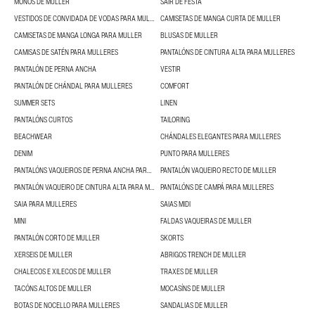
MONOS DE MULLER
SAÍR DE FESTA
VESTIDOS DE CONVIDADA DE VODAS PARA MULLERES
CAMISETAS DE MANGA CURTA DE MULLER
CAMISETAS DE MANGA LONGA PARA MULLER
BLUSAS DE MULLER
CAMISAS DE SATÉN PARA MULLERES
PANTALÓNS DE CINTURA ALTA PARA MULLERES
PANTALÓN DE PERNA ANCHA
VESTIR
PANTALÓN DE CHÁNDAL PARA MULLERES
COMFORT
SUMMER SETS
LINEN
PANTALÓNS CURTOS
TAILORING
BEACHWEAR
CHÁNDALES ELEGANTES PARA MULLERES
DENIM
PUNTO PARA MULLERES
PANTALÓNS VAQUEIROS DE PERNA ANCHA PARA MULLERES
PANTALÓN VAQUEIRO RECTO DE MULLER
PANTALÓN VAQUEIRO DE CINTURA ALTA PARA MULLERES
PANTALÓNS DE CAMPÁ PARA MULLERES
SAIA PARA MULLERES
SAIAS MIDI
MINI
FALDAS VAQUEIRAS DE MULLER
PANTALÓN CORTO DE MULLER
SKORTS
XERSEIS DE MULLER
ABRIGOS TRENCH DE MULLER
CHALECOS E XILECOS DE MULLER
TRAXES DE MULLER
TACÓNS ALTOS DE MULLER
MOCASÍNS DE MULLER
BOTAS DE NOCELLO PARA MULLERES
SANDALIAS DE MULLER