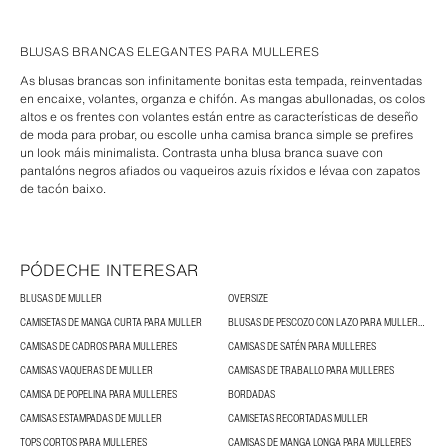
BLUSAS BRANCAS ELEGANTES PARA MULLERES
As blusas brancas son infinitamente bonitas esta tempada, reinventadas
en encaixe, volantes, organza e chifón. As mangas abullonadas, os colos
altos e os frentes con volantes están entre as características de deseño
de moda para probar, ou escolle unha camisa branca simple se prefires
un look máis minimalista. Contrasta unha blusa branca suave con
pantalóns negros afiados ou vaqueiros azuis ríxidos e lévaa con zapatos
de tacón baixo.
PÓDECHE INTERESAR
BLUSAS DE MULLER
OVERSIZE
CAMISETAS DE MANGA CURTA PARA MULLER
BLUSAS DE PESCOZO CON LAZO PARA MULLERES E BLUSAS CON LAZOS
CAMISAS DE CADROS PARA MULLERES
CAMISAS DE SATÉN PARA MULLERES
CAMISAS VAQUERAS DE MULLER
CAMISAS DE TRABALLO PARA MULLERES
CAMISA DE POPELINA PARA MULLERES
BORDADAS
CAMISAS ESTAMPADAS DE MULLER
CAMISETAS RECORTADAS MULLER
TOPS CORTOS PARA MULLERES
CAMISAS DE MANGA LONGA PARA MULLERES