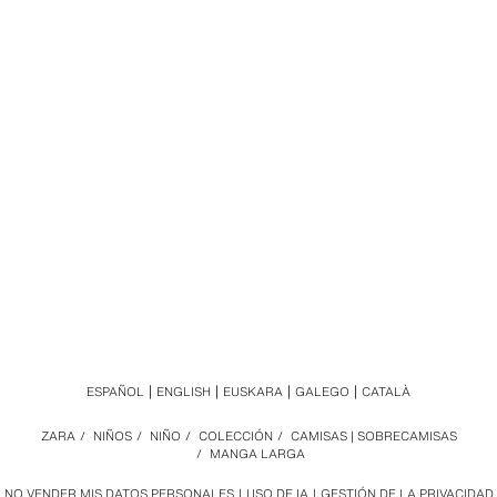
ESPAÑOL
ENGLISH
EUSKARA
GALEGO
CATALÀ
ZARA
/
NIÑOS
/
NIÑO
/
COLECCIÓN
/
CAMISAS | SOBRECAMISAS
/
MANGA LARGA
NO VENDER MIS DATOS PERSONALES
USO DE IA
GESTIÓN DE LA PRIVACIDAD