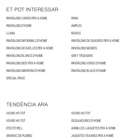
ET POT INTERESSAR
PANTALONS CARGO PER A HOME
PANA
PANTALONS D'HOME
AMPLES
LLANA
BÀSICS
PANTALONS INFORMALS D'HOME
PANTALONS DE QUADRES PER A HOME
PANTALONS DE RATLLES PER A HOME
PANTALONS NEGRES
PANTALONS BLANCS D'HOME
GREY TROUSERS
PANTALONS BEIX PER A HOME
PANTALONS VERDS D'HOME
PANTALONS MARRONS D'HOME
PANTALONS BLAUS D'HOME
SPECIAL PRICE
TENDÈNCIA ARA
VEURE-HO TOT
VEURE-HO TOT
VEURE-HO TOT
DESSUADORES D'HOME
EFECTE PELL
ARMILLES I JAQUETES PER A HOME
ANORAC DE PLOMES
JAQUETES TEXANES PER A HOME