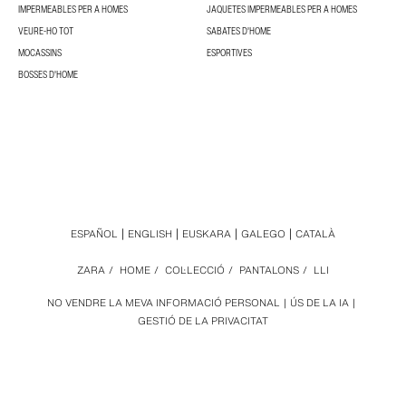
IMPERMEABLES PER A HOMES
JAQUETES IMPERMEABLES PER A HOMES
VEURE-HO TOT
SABATES D'HOME
MOCASSINS
ESPORTIVES
BOSSES D'HOME
ESPAÑOL
ENGLISH
EUSKARA
GALEGO
CATALÀ
ZARA
/
HOME
/
COL·LECCIÓ
/
PANTALONS
/
LLI
NO VENDRE LA MEVA INFORMACIÓ PERSONAL
ÚS DE LA IA
GESTIÓ DE LA PRIVACITAT