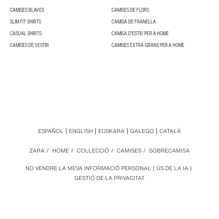
CAMISES BLAVES
CAMISES DE FLORS
SLIM FIT SHIRTS
CAMISA DE FRANEL·LA
CASUAL SHIRTS
CAMISA D'ESTIU PER A HOME
CAMISES DE VESTIR
CAMISES EXTRA GRANS PER A HOME
ESPAÑOL
ENGLISH
EUSKARA
GALEGO
CATALÀ
ZARA
/
HOME
/
COL·LECCIÓ
/
CAMISES
/
SOBRECAMISA
NO VENDRE LA MEVA INFORMACIÓ PERSONAL
ÚS DE LA IA
GESTIÓ DE LA PRIVACITAT