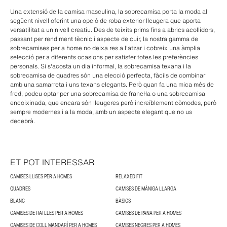
Una extensió de la camisa masculina, la sobrecamisa porta la moda al
següent nivell oferint una opció de roba exterior lleugera que aporta
versatilitat a un nivell creatiu. Des de teixits prims fins a abrics acollidors,
passant per rendiment tècnic i aspecte de cuir, la nostra gamma de
sobrecamises per a home no deixa res a l'atzar i cobreix una àmplia
selecció per a diferents ocasions per satisfer totes les preferències
personals. Si s'acosta un dia informal, la sobrecamisa texana i la
sobrecamisa de quadres són una elecció perfecta, fàcils de combinar
amb una samarreta i uns texans elegants. Però quan fa una mica més de
fred, podeu optar per una sobrecamisa de franel·la o una sobrecamisa
encoixinada, que encara són lleugeres però increïblement còmodes, però
sempre modernes i a la moda, amb un aspecte elegant que no us
decebrà.
ET POT INTERESSAR
CAMISES LLISES PER A HOMES
RELAXED FIT
QUADRES
CAMISES DE MÀNIGA LLARGA
BLANC
BÀSICS
CAMISES DE RATLLES PER A HOMES
CAMISES DE PANA PER A HOMES
CAMISES DE COLL MANDARÍ PER A HOMES
CAMISES NEGRES PER A HOMES