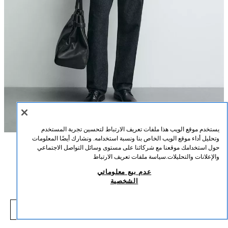
يستخدم موقع الويب هذا ملفات تعريف الارتباط لتحسين تجربة المستخدم
وتحليل أداء موقع الويب الخاص بنا ونسبة استخدامه. ونشارك أيضًا المعلومات
حول استخدامك موقعنا مع شركائنا على مستوى وسائل التواصل الاجتماعي
الوصف
التركيب
القياسات
والإعلانات والتحليلات.
سياسة ملفات تعريف الارتباط
جاكيت بومبر بمظهر جلد
عدم بيع معلوماتي
طول العارض/ة: 189 cm
الشخصية
1,790 EGP
-50%
3,590 EGP
جاكيت بقصة مريحة مصنوع من قماش بمظهر جلد. ياقة مطوية وأكمام طويلة منتهية
,790 EGP
بسوار معصم بزر. جيوب بغطاء على الصدر وجيوب مخفية في الدرزة عند الورك. حافة
شاهد منتجات مماثلة
سفلية بلمسة نهائية مرنة. إغلاق أمامي بسحاب.
نافد من المخزون
بني
3548/100/700