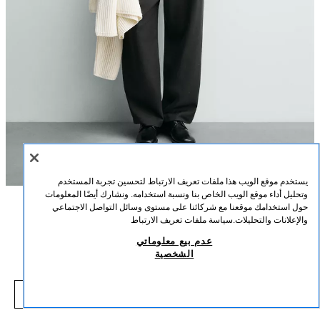
يستخدم موقع الويب هذا ملفات تعريف الارتباط لتحسين تجربة المستخدم
وتحليل أداء موقع الويب الخاص بنا ونسبة استخدامه. ونشارك أيضًا المعلومات
حول استخدامك موقعنا مع شركائنا على مستوى وسائل التواصل الاجتماعي
الوصف
التركيب
القياسات
والإعلانات والتحليلات.
سياسة ملفات تعريف الارتباط
جاكيت من الجلد الاصطناعي
عدم بيع معلوماتي
طول العارض/ة: 187 cm
الشخصية
1,990 EGP
-60%
4,990 EGP
جاكيت بقصة مريحة مصنوع من قماش بمظهر الجلد. ياقة مطوية وأكمام طويلة منتهية
,990 EGP
بسوار معصم بزر. جيوب رقعة بقلاب على الصدر وجيوب جانبية عند الورك. إغلاق
شاهد منتجات مماثلة
أمامي بأزرار.
نافد من المخزون
أخضر شرشيري
3548/170/538