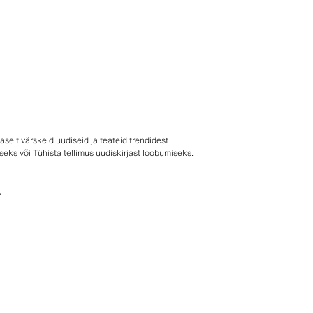
selt värskeid uudiseid ja teateid trendidest.
iseks või Tühista tellimus uudiskirjast loobumiseks.
a