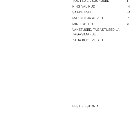
TOOTED JA SUURUSED
T
KINGIVALIKUD
I
SAADETISED
F
MAKSED JA ARVED
P
MINU OSTUD
Y
VAHETUSED, TAGASTUSED JA
TAGASIMAKSE
ZARA KOGEMUSED
EESTI / ESTONIA