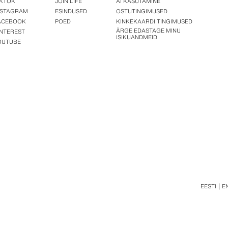
IKTOK
JOIN LIFE
AI KASUTAMINE
NSTAGRAM
ESINDUSED
OSTUTINGIMUSED
ACEBOOK
POED
KINKEKAARDI TINGIMUSED
ÄRGE EDASTAGE MINU
INTEREST
ISIKUANDMEID
OUTUBE
EESTI
E