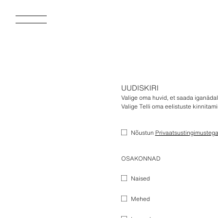
UUDISKIRI
Valige oma huvid, et saada iganädala
Valige Telli oma eelistuste kinnitam
Nõustun
Privaatsustingimusteg
OSAKONNAD
Naised
Mehed