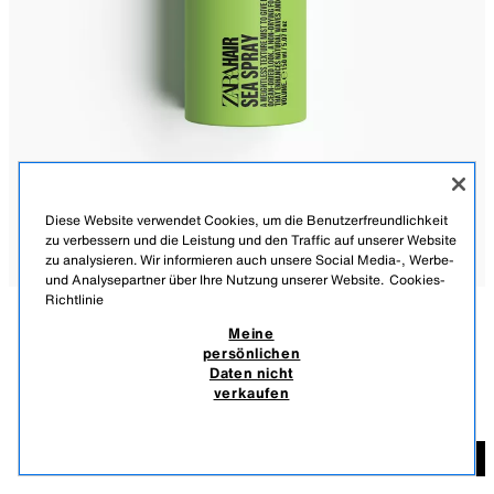
Diese Website verwendet Cookies, um die Benutzerfreundlichkeit
zu verbessern und die Leistung und den Traffic auf unserer Website
zu analysieren. Wir informieren auch unsere Social Media-, Werbe-
und Analysepartner über Ihre Nutzung unserer Website.
Cookies-
Richtlinie
Meine
BESCHREIBUNG
MATERIALZUSAMMENSETZUNG
MASSE
ZARA HAARSPRAY MEERWASSER-EFFEKT 150ML (5.0 FL.
persönlichen
OZ).
Daten nicht
Ein leichtes Sprühfluid mit strukturmuster, um dem Haar ein Aussehen zu
15,95 EUR
verkaufen
verleihen, als wäre es nach einem Bad im Meer getrocknet, mit einer
INKL. MWST./EXKL. VERSANDKOSTEN.
Formel, die das Haar nicht austrocknet und die natürlichen Wellen und
das Volumen hervorhebt.
15
HINZUFÜGEN
1110/032/999
Anwendung: