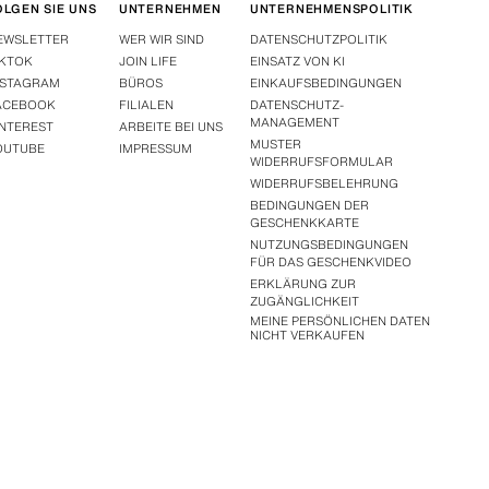
OLGEN SIE UNS
UNTERNEHMEN
UNTERNEHMENSPOLITIK
EWSLETTER
WER WIR SIND
DATENSCHUTZPOLITIK
IKTOK
JOIN LIFE
EINSATZ VON KI
NSTAGRAM
BÜROS
EINKAUFSBEDINGUNGEN
ACEBOOK
FILIALEN
DATENSCHUTZ-
MANAGEMENT
INTEREST
ARBEITE BEI UNS
MUSTER
OUTUBE
IMPRESSUM
WIDERRUFSFORMULAR
WIDERRUFSBELEHRUNG
BEDINGUNGEN DER
GESCHENKKARTE
NUTZUNGSBEDINGUNGEN
FÜR DAS GESCHENKVIDEO
ERKLÄRUNG ZUR
ZUGÄNGLICHKEIT
MEINE PERSÖNLICHEN DATEN
NICHT VERKAUFEN