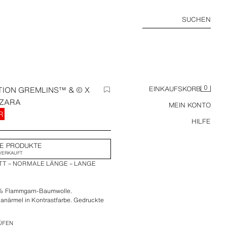
SUCHEN
0
TION GREMLINS™ & © X
EINKAUFSKORB
 ZARA
MEIN KONTO
R
HILFE
E PRODUKTE
VERKAUFT
TT – NORMALE LÄNGE – LANGE
 % Flammgarn-Baumwolle.
anärmel in Kontrastfarbe. Gedruckte
 & © WBEI vorne und hinten.
ÜFEN