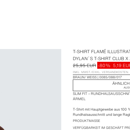
T-SHIRT FLAMÉ ILLUSTRA
DYLAN´S T-SHIRT CLUB X
25,95 EUR
-80%
5,19 EU
INKL. MWST./EXKL. VERSANDKOSTEN.
BRAUN/ WEISS
0085/088/017
ÄHNLICH
AUS
SLIM FIT – RUNDHALSAUSSCHNI
ÄRMEL
T-Shirt mit Hauptgewebe aus 100
Rundhalsausschnitt und lange Ragl
Illustrationen des Films Gremlins™
PRODUKTMASSE
VERFÜGBARKEIT IM GESCHÄFT PR