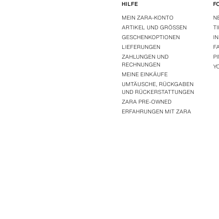
HILFE
F
MEIN ZARA-KONTO
N
ARTIKEL UND GRÖSSEN
T
GESCHENKOPTIONEN
I
LIEFERUNGEN
F
ZAHLUNGEN UND
P
RECHNUNGEN
Y
MEINE EINKÄUFE
UMTÄUSCHE, RÜCKGABEN
UND RÜCKERSTATTUNGEN
ZARA PRE-OWNED
ERFAHRUNGEN MIT ZARA