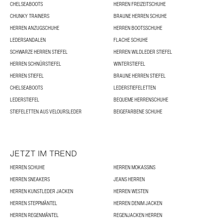
CHELSEABOOTS
HERREN FREIZEITSCHUHE
CHUNKY TRAINERS
BRAUNE HERREN SCHUHE
HERREN ANZUGSCHUHE
HERREN BOOTSSCHUHE
LEDERSANDALEN
FLACHE SCHUHE
SCHWARZE HERREN STIEFEL
HERREN WILDLEDER STIEFEL
HERREN SCHNÜRSTIEFEL
WINTERSTIEFEL
HERREN STIEFEL
BRAUNE HERREN STIEFEL
CHELSEABOOTS
LEDERSTIEFELETTEN
LEDERSTIEFEL
BEQUEME HERRENSCHUHE
STIEFELETTEN AUS VELOURSLEDER
BEIGEFARBENE SCHUHE
JETZT IM TREND
HERREN SCHUHE
HERREN MOKASSINS
HERREN SNEAKERS
JEANS HERREN
HERREN KUNSTLEDER JACKEN
HERREN WESTEN
HERREN STEPPMÄNTEL
HERREN DENIM JACKEN
HERREN REGENMÄNTEL
REGENJACKEN HERREN