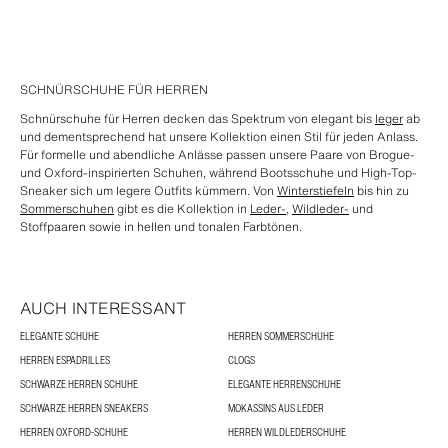
SCHNÜRSCHUHE FÜR HERREN
Schnürschuhe für Herren decken das Spektrum von elegant bis
leger
ab
und dementsprechend hat unsere Kollektion einen Stil für jeden Anlass.
Für formelle und abendliche Anlässe passen unsere Paare von Brogue-
und Oxford-inspirierten Schuhen, während Bootsschuhe und High-Top-
Sneaker sich um legere Outfits kümmern. Von
Winterstiefeln
bis hin zu
Sommerschuhen
gibt es die Kollektion in
Leder-
,
Wildleder-
und
Stoffpaaren sowie in hellen und tonalen Farbtönen.
AUCH INTERESSANT
ELEGANTE SCHUHE
HERREN SOMMERSCHUHE
HERREN ESPADRILLES
CLOGS
SCHWARZE HERREN SCHUHE
ELEGANTE HERRENSCHUHE
SCHWARZE HERREN SNEAKERS
MOKASSINS AUS LEDER
HERREN OXFORD-SCHUHE
HERREN WILDLEDERSCHUHE