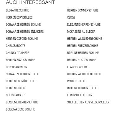
AUCH INTERESSANT
ELEGANTE SCHUHE
HERREN SOMMERSCHUHE
HERREN ESPADRILLES
CLOGS
SCHWARZE HERREN SCHUHE
ELEGANTE HERRENSCHUHE
SCHWARZE HERREN SNEAKERS
MOKASSINS AUS LEDER
HERREN OXFORD-SCHUHE
HERREN WILDLEDERSCHUHE
CHELSEABOOTS
HERREN FREIZEITSCHUHE
CHUNKY TRAINERS
BRAUNE HERREN SCHUHE
HERREN ANZUGSCHUHE
HERREN BOOTSSCHUHE
LEDERSANDALEN
FLACHE SCHUHE
SCHWARZE HERREN STIEFEL
HERREN WILDLEDER STIEFEL
HERREN SCHNÜRSTIEFEL
WINTERSTIEFEL
HERREN STIEFEL
BRAUNE HERREN STIEFEL
CHELSEABOOTS
LEDERSTIEFELETTEN
BEQUEME HERRENSCHUHE
STIEFELETTEN AUS VELOURSLEDER
BEIGEFARBENE SCHUHE