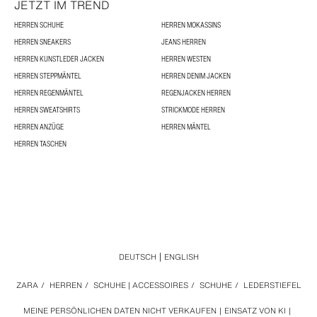
JETZT IM TREND
HERREN SCHUHE
HERREN MOKASSINS
HERREN SNEAKERS
JEANS HERREN
HERREN KUNSTLEDER JACKEN
HERREN WESTEN
HERREN STEPPMÄNTEL
HERREN DENIM JACKEN
HERREN REGENMÄNTEL
REGENJACKEN HERREN
HERREN SWEATSHIRTS
STRICKMODE HERREN
HERREN ANZÜGE
HERREN MÄNTEL
HERREN TASCHEN
DEUTSCH
ENGLISH
ZARA
/
HERREN
/
SCHUHE | ACCESSOIRES
/
SCHUHE
/
LEDERSTIEFEL
MEINE PERSÖNLICHEN DATEN NICHT VERKAUFEN
EINSATZ VON KI