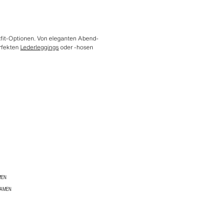
fit-Optionen. Von eleganten Abend-
erfekten
Lederleggings
oder -hosen
MEN
DAMEN