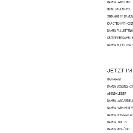
DAMEN SATIN-OBERT
BEIGE DAMEN HOSE
STRAIGHT FIT DAME
KAROTTEN-FIT HOSE
DAMEN PAILLETTEN
GESTREIFTE DAMEN-
DAMEN-HOSEN ZUM 
JETZT IM
HIGH-WAIST
DAMEN JOGGINGHOS
ABENDKLEIDER
DAMEN LANGÄRMELIG
DAMEN SATIN-HEMD
DAMEN JEANS MIT G
DAMEN SHORTS
DAMEN MIDIRÖCKE