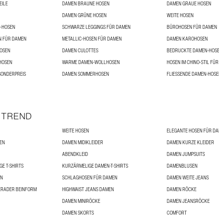
EILE
DAMEN BRAUNE HOSEN
DAMEN GRAUE HOSEN
DAMEN GRÜNE HOSEN
WEITE HOSEN
N-HOSEN
SCHWARZE LEGGINGS FÜR DAMEN
BÜROHOSEN FÜR DAMEN
N FÜR DAMEN
METALLIC-HOSEN FÜR DAMEN
DAMEN KAROHOSEN
HOSEN
DAMEN CULOTTES
BEDRUCKTE DAMEN-HOS
HOSEN
WARME DAMEN-WOLLHOSEN
HOSEN IM CHINO-STIL FÜ
SONDERPREIS
DAMEN SOMMERHOSEN
FLIESSENDE DAMEN-HOSEN
 TREND
WEITE HOSEN
ELEGANTE HOSEN FÜR D
EN
DAMEN MIDIKLEIDER
DAMEN KURZE KLEIDER
ABENDKLEID
DAMEN JUMPSUITS
E T-SHIRTS
KURZÄRMELIGE DAMEN-T-SHIRTS
DAMENBLUSEN
EN
SCHLAGHOSEN FÜR DAMEN
DAMEN WEITE JEANS
ERADER BEINFORM
HIGHWAIST JEANS DAMEN
DAMEN RÖCKE
DAMEN MINIRÖCKE
DAMEN JEANSRÖCKE
DAMEN SKORTS
COMFORT