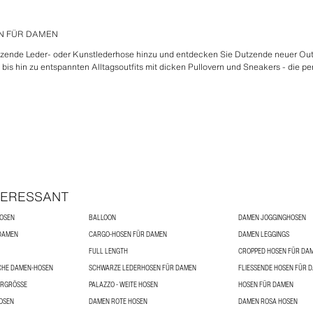
N FÜR DAMEN
nzende Leder- oder Kunstlederhose hinzu und entdecken Sie Dutzende neuer Out
bis hin zu entspannten Alltagsoutfits mit dicken Pullovern und Sneakers - die p
TERESSANT
OSEN
BALLOON
DAMEN JOGGINGHOSEN
DAMEN
CARGO-HOSEN FÜR DAMEN
DAMEN LEGGINGS
FULL LENGTH
CROPPED HOSEN FÜR DA
CHE DAMEN-HOSEN
SCHWARZE LEDERHOSEN FÜR DAMEN
FLIESSENDE HOSEN FÜR 
RGRÖSSE
PALAZZO - WEITE HOSEN
HOSEN FÜR DAMEN
OSEN
DAMEN ROTE HOSEN
DAMEN ROSA HOSEN