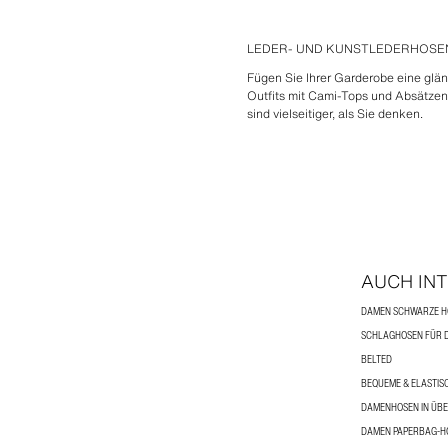
LEDER- UND KUNSTLEDERHOSE
Fügen Sie Ihrer Garderobe eine glä
Outfits mit Cami-Tops und Absätzen 
sind vielseitiger, als Sie denken.
AUCH IN
DAMEN SCHWARZE H
SCHLAGHOSEN FÜR 
BELTED
BEQUEME & ELASTIS
DAMENHOSEN IN ÜBE
DAMEN PAPERBAG-H