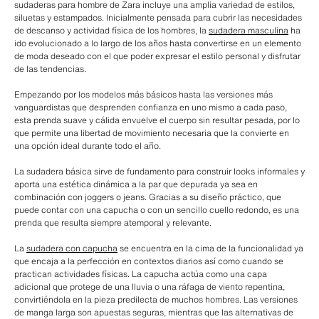
sudaderas para hombre de Zara incluye una amplia variedad de estilos,
siluetas y estampados. Inicialmente pensada para cubrir las necesidades
de descanso y actividad física de los hombres, la
sudadera masculina
ha
ido evolucionado a lo largo de los años hasta convertirse en un elemento
de moda deseado con el que poder expresar el estilo personal y disfrutar
de las tendencias.
Empezando por los modelos más básicos hasta las versiones más
vanguardistas que desprenden confianza en uno mismo a cada paso,
esta prenda suave y cálida envuelve el cuerpo sin resultar pesada, por lo
que permite una libertad de movimiento necesaria que la convierte en
una opción ideal durante todo el año.
La sudadera básica sirve de fundamento para construir looks informales y
aporta una estética dinámica a la par que depurada ya sea en
combinación con joggers o jeans. Gracias a su diseño práctico, que
puede contar con una capucha o con un sencillo cuello redondo, es una
prenda que resulta siempre atemporal y relevante.
La
sudadera con capucha
se encuentra en la cima de la funcionalidad ya
que encaja a la perfección en contextos diarios así como cuando se
practican actividades físicas. La capucha actúa como una capa
adicional que protege de una lluvia o una ráfaga de viento repentina,
convirtiéndola en la pieza predilecta de muchos hombres. Las versiones
de manga larga son apuestas seguras, mientras que las alternativas de