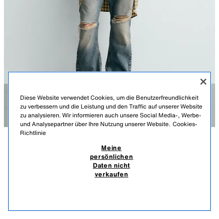
Diese Website verwendet Cookies, um die Benutzerfreundlichkeit
zu verbessern und die Leistung und den Traffic auf unserer Website
zu analysieren. Wir informieren auch unsere Social Media-, Werbe-
und Analysepartner über Ihre Nutzung unserer Website.
Cookies-
Richtlinie
Meine
BESCHREIBUNG
MATERIALZUSAMMENSETZUNG
MASSE
persönlichen
T-SHIRT ILLUSTRATION BACK TO THE FUTURE© UCS LLC
Daten nicht
AND AMBLIN X DYLAN´S T-SHIRT CLUB X ZARA
Größe des Models: 187 cm
verkaufen
39,90 CHF
-75%
9,95 CHF
Relaxed Fit T-Shirt. Rundhalsausschnitt und langen Ärmeln. Illustrationen
9,95
der Filme Back to the Future © UCS LLC und Amblin vorne und auf dem
ÄHNLICHE PRODUKTE
Rücken. Ton-in-Ton-Stickerei am Saum.
AUSVERKAUFT
WEISS
6224/858/016