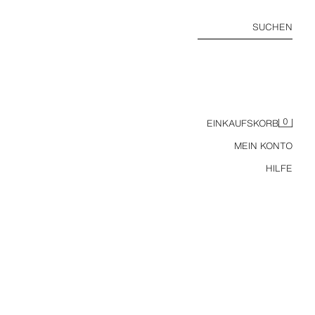
SUCHEN
0
EINKAUFSKORB
MEIN KONTO
HILFE
BASIC HOODIE IN RELAXED FIT