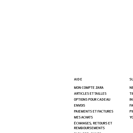
AIDE
S
MON COMPTE ZARA
N
ARTICLES ET TAILLES
T
OPTIONS POUR CADEAU
I
ENVOIS
F
PAIEMENTS ET FACTURES
P
MES ACHATS
Y
ÉCHANGES, RETOURS ET
REMBOURSEMENTS