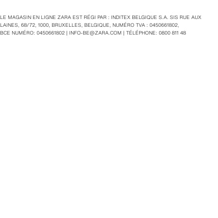
LE MAGASIN EN LIGNE ZARA EST RÉGI PAR : INDITEX BELGIQUE S.A. SIS RUE AUX
LAINES, 68/72, 1000, BRUXELLES, BELGIQUE, NUMÉRO TVA : 0450661802,
BCE NUMÉRO: 0450661802 |
INFO-BE@ZARA.COM
| TÉLÉPHONE: 0800 811 48